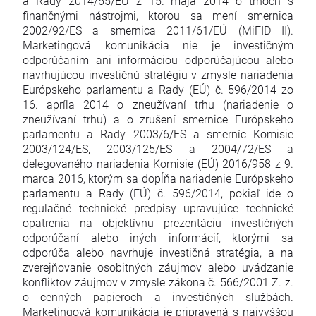
a Rady 2014/65/EÚ z 15. mája 2014 o trhoch s
finančnými nástrojmi, ktorou sa mení smernica
2002/92/ES a smernica 2011/61/EÚ (MiFID II).
Marketingová komunikácia nie je investičným
odporúčaním ani informáciou odporúčajúcou alebo
navrhujúcou investičnú stratégiu v zmysle nariadenia
Európskeho parlamentu a Rady (EÚ) č. 596/2014 zo
16. apríla 2014 o zneužívaní trhu (nariadenie o
zneužívaní trhu) a o zrušení smernice Európskeho
parlamentu a Rady 2003/6/ES a smerníc Komisie
2003/124/ES, 2003/125/ES a 2004/72/ES a
delegovaného nariadenia Komisie (EÚ) 2016/958 z 9.
marca 2016, ktorým sa dopĺňa nariadenie Európskeho
parlamentu a Rady (EÚ) č. 596/2014, pokiaľ ide o
regulačné technické predpisy upravujúce technické
opatrenia na objektívnu prezentáciu investičných
odporúčaní alebo iných informácií, ktorými sa
odporúča alebo navrhuje investičná stratégia, a na
zverejňovanie osobitných záujmov alebo uvádzanie
konfliktov záujmov v zmysle zákona č. 566/2001 Z. z.
o cenných papieroch a investičných službách.
Marketingová komunikácia je pripravená s najvyššou