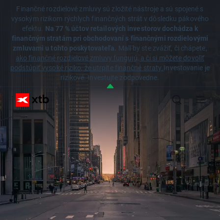
Finančné rozdielové zmluvy sú zložité nástroje a sú spojené s
vysokým rizikom rýchlych finančných strát v dôsledku pákového
efektu.
Na 77 % účtov retailových investorov dochádza k
finančným stratám pri obchodovaní s finančnými rozdielovými
zmluvami u tohto poskytovateľa.
Mali by ste zvážiť, či chápete,
ako finančné rozdielové zmluvy fungujú, a či si môžete dovoliť
podstúpiť vysoké riziko, že utrpíte finančné straty.
Investovanie je
rizikové. Investujte zodpovedne.