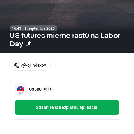
16:41 · 1. septembra 2025
US futures mierne rastú na Labor
Day 📌
Vývoj Indexov
-
US500
CFD
-
Stiahnite si bezplatnú aplikáciu