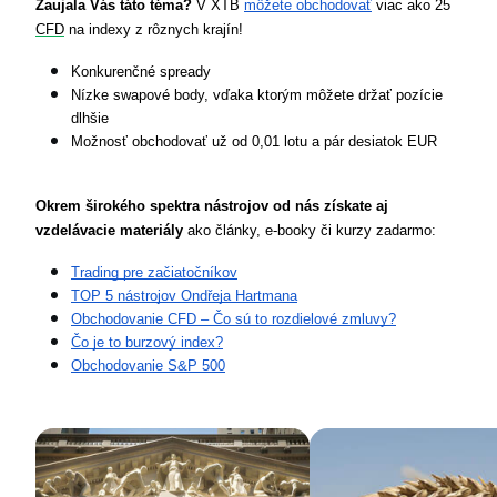
Zaujala Vás táto téma? 
V XTB 
môžete obchodovať
 viac ako 25 
CFD
 na indexy z rôznych krajín!
Konkurenčné spready
Nízke swapové body, vďaka ktorým môžete držať pozície 
dlhšie
Možnosť obchodovať už od 0,01 lotu a pár desiatok EUR
Okrem širokého spektra nástrojov od nás získate aj 
vzdelávacie materiály
 ako články, e-booky či kurzy zadarmo:
Trading pre začiatočníkov
TOP 5 nástrojov Ondřeja Hartmana
Obchodovanie CFD – Čo sú to rozdielové zmluvy?
Čo je to burzový index?
Obchodovanie S&P 500