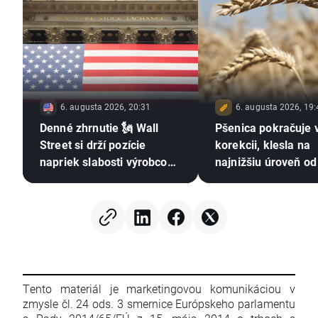
6. augusta 2026, 20:31
6. augusta 2026, 19:
Denné zhrnutie 🗽 Wall
Pšenica pokračuje 
Street si drží pozície
korekcii, klesla na
napriek slabosti výrobcov
najnižšiu úroveň od
pamäťových čipov, cena
júla 🚩 Sucho, El Ni
ropy rastie
Čierne more zostáv
centre pozornosti
Tento materiál je marketingovou komunikáciou v
zmysle čl. 24 ods. 3 smernice Európskeho parlamentu