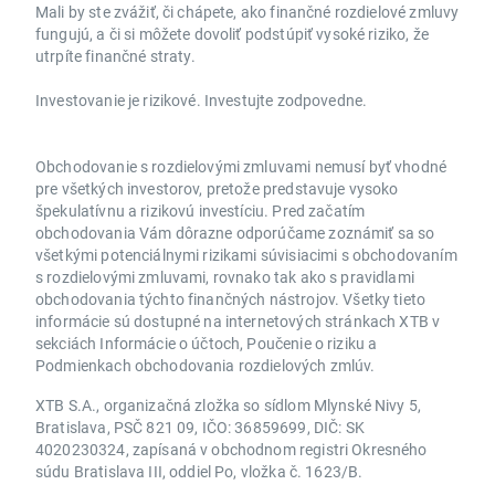
Mali by ste zvážiť, či chápete, ako finančné rozdielové zmluvy
fungujú, a či si môžete dovoliť podstúpiť vysoké riziko, že
utrpíte finančné straty.
Investovanie je rizikové. Investujte zodpovedne.
Obchodovanie s rozdielovými zmluvami nemusí byť vhodné
pre všetkých investorov, pretože predstavuje vysoko
špekulatívnu a rizikovú investíciu. Pred začatím
obchodovania Vám dôrazne odporúčame zoznámiť sa so
všetkými potenciálnymi rizikami súvisiacimi s obchodovaním
s rozdielovými zmluvami, rovnako tak ako s pravidlami
obchodovania týchto finančných nástrojov. Všetky tieto
informácie sú dostupné na internetových stránkach XTB v
sekciách Informácie o účtoch, Poučenie o riziku a
Podmienkach obchodovania rozdielových zmlúv.
XTB S.A., organizačná zložka so sídlom Mlynské Nivy 5,
Bratislava, PSČ 821 09, IČO: 36859699, DIČ: SK
4020230324, zapísaná v obchodnom registri Okresného
súdu Bratislava III, oddiel Po, vložka č. 1623/B.