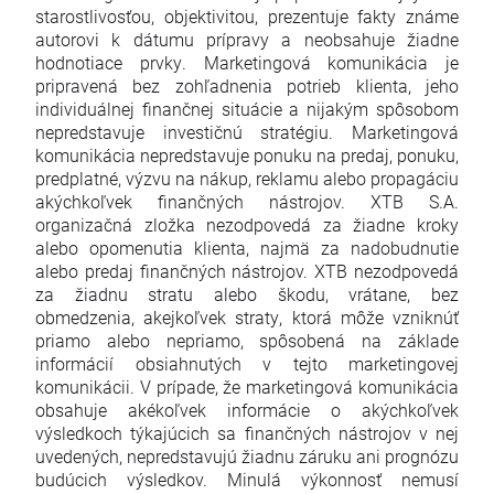
starostlivosťou, objektivitou, prezentuje fakty známe
autorovi k dátumu prípravy a neobsahuje žiadne
hodnotiace prvky. Marketingová komunikácia je
pripravená bez zohľadnenia potrieb klienta, jeho
individuálnej finančnej situácie a nijakým spôsobom
nepredstavuje investičnú stratégiu. Marketingová
komunikácia nepredstavuje ponuku na predaj, ponuku,
predplatné, výzvu na nákup, reklamu alebo propagáciu
akýchkoľvek finančných nástrojov. XTB S.A.
organizačná zložka nezodpovedá za žiadne kroky
alebo opomenutia klienta, najmä za nadobudnutie
alebo predaj finančných nástrojov. XTB nezodpovedá
za žiadnu stratu alebo škodu, vrátane, bez
obmedzenia, akejkoľvek straty, ktorá môže vzniknúť
priamo alebo nepriamo, spôsobená na základe
informácií obsiahnutých v tejto marketingovej
komunikácii. V prípade, že marketingová komunikácia
obsahuje akékoľvek informácie o akýchkoľvek
výsledkoch týkajúcich sa finančných nástrojov v nej
uvedených, nepredstavujú žiadnu záruku ani prognózu
budúcich výsledkov. Minulá výkonnosť nemusí