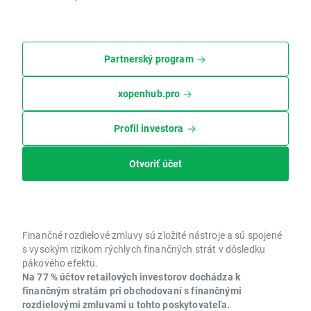
Partnerský program
xopenhub.pro
Profil investora
Otvoriť účet
Finančné rozdielové zmluvy sú zložité nástroje a sú spojené
s vysokým rizikom rýchlych finančných strát v dôsledku
pákového efektu.
Na 77 % účtov retailových investorov dochádza k
finančným stratám pri obchodovaní s finančnými
rozdielovými zmluvami u tohto poskytovateľa.