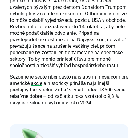
pomerom hlasov 7–4 rozhodol, že väčšina ciel
uvalených bývalým prezidentom Donaldom Trumpom
nebola plne v súlade so zákonom. Odborníci tvrdia, že
to môže oslabiť vyjednávaciu pozíciu USA v obchode.
Rozhodnutie je pozastavené do 14. októbra, aby bolo
možné podať ďalšie odvolanie. Prípad sa
pravdepodobne dostane až na Najvyšší súd, no zatiaľ
prevažujú šance na zrušenie väčšiny ciel, pričom
ponechané by zostali len tie zamerané na špecifické
sektory. To by mohlo priniesť úľavu pre mnohé
spoločnosti a zlepšiť výhľad hospodárskeho rastu.
Sezónne je september často najslabším mesiacom pre
americké
akcie
a historicky prináša najsilnejší
predajný tlak v roku. Zatiaľ si však index
US500
vedie
relatívne dobre – od začiatku roka vzrástol o 9,3 %
navyše k silnému výkonu v roku 2024.