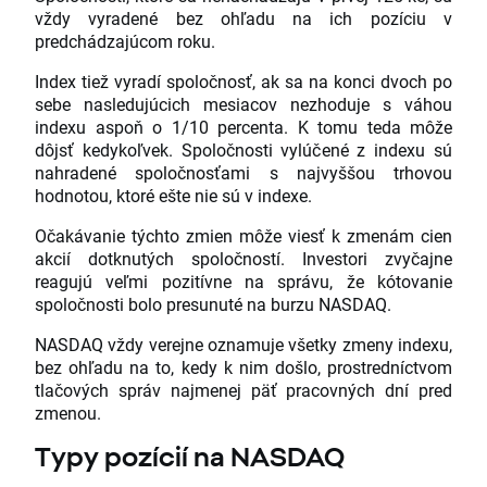
vždy vyradené bez ohľadu na ich pozíciu v
predchádzajúcom roku.
Index tiež vyradí spoločnosť, ak sa na konci dvoch po
sebe nasledujúcich mesiacov nezhoduje s váhou
indexu aspoň o 1/10 percenta. K tomu teda môže
dôjsť kedykoľvek. Spoločnosti vylúčené z indexu sú
nahradené spoločnosťami s najvyššou trhovou
hodnotou, ktoré ešte nie sú v indexe.
Očakávanie týchto zmien môže viesť k zmenám cien
akcií dotknutých spoločností. Investori zvyčajne
reagujú veľmi pozitívne na správu, že kótovanie
spoločnosti bolo presunuté na burzu NASDAQ.
NASDAQ vždy verejne oznamuje všetky zmeny indexu,
bez ohľadu na to, kedy k nim došlo, prostredníctvom
tlačových správ najmenej päť pracovných dní pred
zmenou.
Typy pozícií na NASDAQ