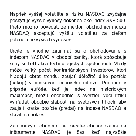
Napriek vyššej volatilite a riziku NASDAQ zvyčajne
poskytuje vyššie výnosy dokonca ako index S&P 500.
Preto možno povedať, že niektorí obchodníci indexu
NASDAQ akceptujú vyššiu volatilitu za cieľom
potenciálne vyšších výnosov.
Určite je vhodné zaujímať sa o obchodovanie s
indexom NASDAQ v období paniky, ktorá spôsobuje
silný sell-off akcií technologických spoločností. Vtedy
môže veľký počet kontrariánskych investorov, ktorí
hľadajú obrat trendu, zaujať dôležité dlhé pozície
(nákup) v očakávaní cenového odrazu. Podobne v
prípade eufórie, keď je index na historických
maximách, môžu obchodníci s averziou voči riziku
vyhľadať obdobie slabosti na svetových trhoch, aby
zaujali krátke pozície (predaj) na indexe NASDAQ a
stavili na pokles.
Zaujímavým obdobím na začatie obchodovania na
inštrumente NASDAQ je čas, keď najväčšie