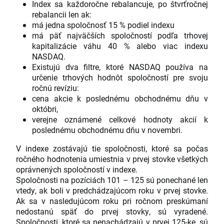
Index sa každoročne rebalancuje, po štvrťročnej
rebalancii len ak:
má jedna spoločnosť 15 % podiel indexu
má päť najväčších spoločností podľa trhovej
kapitalizácie váhu 40 % alebo viac indexu
NASDAQ.
Existujú dva filtre, ktoré NASDAQ používa na
určenie trhových hodnôt spoločností pre svoju
ročnú revíziu:
cena akcie k poslednému obchodnému dňu v
októbri,
verejne oznámené celkové hodnoty akcií k
poslednému obchodnému dňu v novembri.
V indexe zostávajú tie spoločnosti, ktoré sa počas
ročného hodnotenia umiestnia v prvej stovke všetkých
oprávnených spoločností v indexe.
Spoločnosti na pozíciách 101 – 125 sú ponechané len
vtedy, ak boli v predchádzajúcom roku v prvej stovke.
Ak sa v nasledujúcom roku pri ročnom preskúmaní
nedostanú späť do prvej stovky, sú vyradené.
Spoločnosti, ktoré sa nenachádzajú v prvej 125-ke, sú