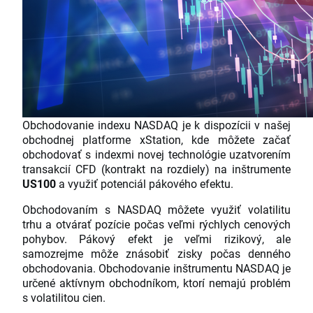
Obchodovanie indexu NASDAQ je k dispozícii v našej
obchodnej platforme xStation, kde môžete začať
obchodovať s indexmi novej technológie uzatvorením
transakcií CFD (kontrakt na rozdiely) na inštrumente
US100
a využiť potenciál pákového efektu.
Obchodovaním s NASDAQ môžete využiť volatilitu
trhu a otvárať pozície počas veľmi rýchlych cenových
pohybov. Pákový efekt je veľmi rizikový, ale
samozrejme môže znásobiť zisky počas denného
obchodovania. Obchodovanie inštrumentu NASDAQ je
určené aktívnym obchodníkom, ktorí nemajú problém
s volatilitou cien.