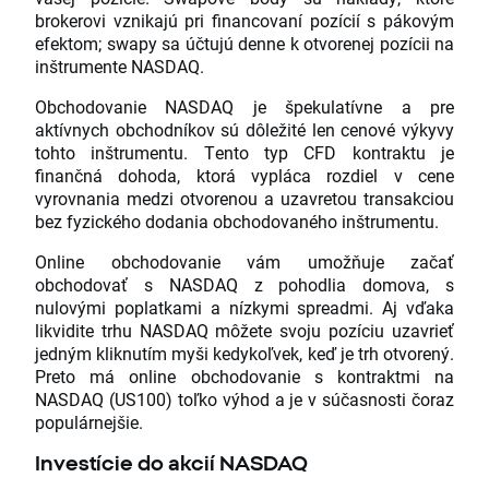
brokerovi vznikajú pri financovaní pozícií s pákovým
efektom; swapy sa účtujú denne k otvorenej pozícii na
inštrumente NASDAQ.
Obchodovanie NASDAQ je špekulatívne a pre
aktívnych obchodníkov sú dôležité len cenové výkyvy
tohto inštrumentu. Tento typ CFD kontraktu je
finančná dohoda, ktorá vypláca rozdiel v cene
vyrovnania medzi otvorenou a uzavretou transakciou
bez fyzického dodania obchodovaného inštrumentu.
Online obchodovanie vám umožňuje začať
obchodovať s NASDAQ z pohodlia domova, s
nulovými poplatkami a nízkymi spreadmi. Aj vďaka
likvidite trhu NASDAQ môžete svoju pozíciu uzavrieť
jedným kliknutím myši kedykoľvek, keď je trh otvorený.
Preto má online obchodovanie s kontraktmi na
NASDAQ (US100) toľko výhod a je v súčasnosti čoraz
populárnejšie.
Investície do akcií NASDAQ