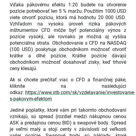
Vďaka pákovému efektu 1:20 budete na otvorenie
pozície potrebovať len 5 % maržu. Použitím 1000 USD
viete otvoriť pozíciu, ktorá má hodnotu 20 000 USD.
Vzhľadom na vysokú úroveň rizika pákových
inštrumentov CFD môže byť potenciálny výnos z
pozície vysoký, ale rovnako je možná aj vyššia
potenciálna strata. Obchodovanie s CFD na NASDAQ
(100 USD) poskytuje obchodníkom možnosť otvoriť
krátke a dlhé pozície. Krátke pozície dávajú
obchodníkom možnosť dosahovať zisky, keď trhové
ceny klesajú.
Ak si chcete prečítať viac o CFD a finančnej páke,
kliknite na nasledujúci
odkaz:
https://www.xtb.com/sk/vzdelavanie/investovanie-
s-pakovym-efektom
Jediné poplatky, ktoré vám pri takomto obchodovaní
vznikajú, sú spread (rozdiel medzi nákupnou cenou
ASK a predajnou cenou BID) a swapové body. Spread
je veľmi malý a stojí centy v závislosti od veľkosti
vašej pozície. Swapové body sú náklady, ktoré