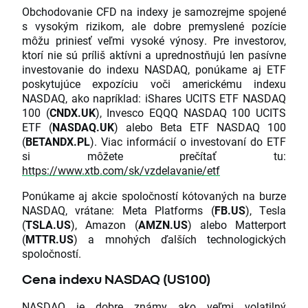
Obchodovanie CFD na indexy je samozrejme spojené
s vysokým rizikom, ale dobre premyslené pozície
môžu priniesť veľmi vysoké výnosy. Pre investorov,
ktorí nie sú príliš aktívni a uprednostňujú len pasívne
investovanie do indexu NASDAQ, ponúkame aj ETF
poskytujúce expozíciu voči americkému indexu
NASDAQ, ako napríklad: iShares UCITS ETF NASDAQ
100 (
CNDX.UK
), Invesco EQQQ NASDAQ 100 UCITS
ETF (
NASDAQ.UK
) alebo Beta ETF NASDAQ 100
(
BETANDX.PL
). Viac informácií o investovaní do ETF
si môžete prečítať tu:
https://www.xtb.com/sk/vzdelavanie/etf
Ponúkame aj akcie spoločností kótovaných na burze
NASDAQ, vrátane: Meta Platforms (
FB.US
), Tesla
(
TSLA.US
), Amazon (
AMZN.US
) alebo Matterport
(
MTTR.US
) a mnohých ďalších technologických
spoločností.
Cena indexu NASDAQ (US100)
NASDAQ je dobre známy ako veľmi volatilný