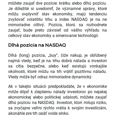
môžete zaujať dve pozície: krátku alebo dlhú pozíciu.
Je dôležité si uvedomiť, že významné správy, ktoré
môžu ovplyvniť stav ekonomiky, majú tendenciu
zvyšovať volatilitu trhu a index NASDAQ je na ne
mimoriadne citlivý. Pozícia, ktorú sa rozhodnete
zaujať, bude preto závisieť od vášho výhľadu na
celkový stav ekonomiky a smerovanie technológií.
Dlhá pozícia na NASDAQ
Dlhá (long) pozícia, „buy”, čiže nákup, je obľúbený
najmä vtedy, keď je na trhu dobrá nálada a investori
sa cítia bezpečne, alebo keď existujú vonkajšie
okolnosti, ktoré môžu na trh vrátiť pozitívnu náladu.
Vtedy môže byť odraz mimoriadne dynamický.
Ak v takejto situácii predpokladáte, že v ekonomike
môže dôjsť k zlepšeniu nálady investorov po nejakej
ekonomickej alebo politickej udalosti, môžete zaujať
dlhú pozíciu na NASDAQ. Investori, ktorí milujú riziko,
sa zvyčajne veľmi rýchlo vrátia k svojim investíciám,
akonáhle pre trh opäť vyjde slnko.