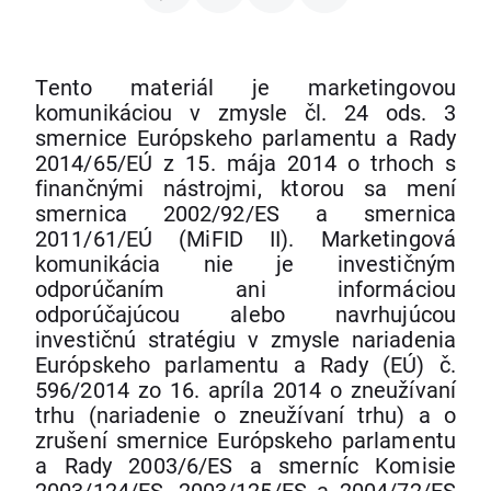
Tento materiál je marketingovou
komunikáciou v zmysle čl. 24 ods. 3
smernice Európskeho parlamentu a Rady
2014/65/EÚ z 15. mája 2014 o trhoch s
finančnými nástrojmi, ktorou sa mení
smernica 2002/92/ES a smernica
2011/61/EÚ (MiFID II). Marketingová
komunikácia nie je investičným
odporúčaním ani informáciou
odporúčajúcou alebo navrhujúcou
investičnú stratégiu v zmysle nariadenia
Európskeho parlamentu a Rady (EÚ) č.
596/2014 zo 16. apríla 2014 o zneužívaní
trhu (nariadenie o zneužívaní trhu) a o
zrušení smernice Európskeho parlamentu
a Rady 2003/6/ES a smerníc Komisie
2003/124/ES, 2003/125/ES a 2004/72/ES