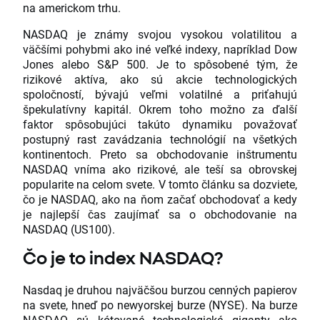
na americkom trhu.
NASDAQ je známy svojou vysokou volatilitou a
väčšími pohybmi ako iné veľké indexy, napríklad Dow
Jones alebo S&P 500. Je to spôsobené tým, že
rizikové aktíva, ako sú akcie technologických
spoločností, bývajú veľmi volatilné a priťahujú
špekulatívny kapitál. Okrem toho možno za ďalší
faktor spôsobujúci takúto dynamiku považovať
postupný rast zavádzania technológií na všetkých
kontinentoch. Preto sa obchodovanie inštrumentu
NASDAQ vníma ako rizikové, ale teší sa obrovskej
popularite na celom svete. V tomto článku sa dozviete,
čo je NASDAQ, ako na ňom začať obchodovať a kedy
je najlepší čas zaujímať sa o obchodovanie na
NASDAQ (US100).
Čo je to index NASDAQ?
Nasdaq je druhou najväčšou burzou cenných papierov
na svete, hneď po newyorskej burze (NYSE). Na burze
NASDAQ sú kótované technologické giganty ako