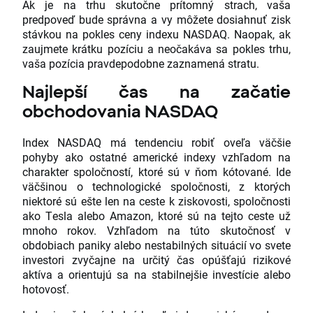
Ak je na trhu skutočne prítomný strach, vaša
predpoveď bude správna a vy môžete dosiahnuť zisk
stávkou na pokles ceny indexu NASDAQ. Naopak, ak
zaujmete krátku pozíciu a neočakáva sa pokles trhu,
vaša pozícia pravdepodobne zaznamená stratu.
Najlepší čas na začatie
obchodovania NASDAQ
Index NASDAQ má tendenciu robiť oveľa väčšie
pohyby ako ostatné americké indexy vzhľadom na
charakter spoločností, ktoré sú v ňom kótované. Ide
väčšinou o technologické spoločnosti, z ktorých
niektoré sú ešte len na ceste k ziskovosti, spoločnosti
ako Tesla alebo Amazon, ktoré sú na tejto ceste už
mnoho rokov. Vzhľadom na túto skutočnosť v
obdobiach paniky alebo nestabilných situácií vo svete
investori zvyčajne na určitý čas opúšťajú rizikové
aktíva a orientujú sa na stabilnejšie investície alebo
hotovosť.