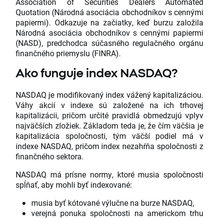
Association of Securities Dealers Automated
Quotation (Národná asociácia obchodníkov s cennými
papiermi). Odkazuje na začiatky, keď burzu založila
Národná asociácia obchodníkov s cennými papiermi
(NASD), predchodca súčasného regulačného orgánu
finančného priemyslu (FINRA).
Ako funguje index NASDAQ?
NASDAQ je modifikovaný index vážený kapitalizáciou.
Váhy akcií v indexe sú založené na ich trhovej
kapitalizácii, pričom určité pravidlá obmedzujú vplyv
najväčších zložiek. Základom teda je, že čím väčšia je
kapitalizácia spoločnosti, tým väčší podiel má v
indexe NASDAQ, pričom index nezahŕňa spoločnosti z
finančného sektora.
NASDAQ má prísne normy, ktoré musia spoločnosti
spĺňať, aby mohli byť indexované:
musia byť kótované výlučne na burze NASDAQ,
verejná ponuka spoločnosti na americkom trhu