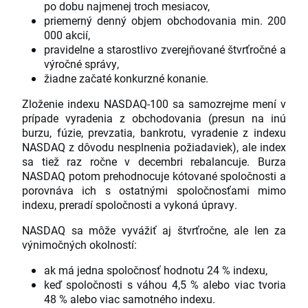
po dobu najmenej troch mesiacov,
priemerný denný objem obchodovania min. 200
000 akcií,
pravidelne a starostlivo zverejňované štvrťročné a
výročné správy,
žiadne začaté konkurzné konanie.
Zloženie indexu NASDAQ-100 sa samozrejme mení v
prípade vyradenia z obchodovania (presun na inú
burzu, fúzie, prevzatia, bankrotu, vyradenie z indexu
NASDAQ z dôvodu nesplnenia požiadaviek), ale index
sa tiež raz ročne v decembri rebalancuje. Burza
NASDAQ potom prehodnocuje kótované spoločnosti a
porovnáva ich s ostatnými spoločnosťami mimo
indexu, preradí spoločnosti a vykoná úpravy.
NASDAQ sa môže vyvážiť aj štvrťročne, ale len za
výnimočných okolností:
ak má jedna spoločnosť hodnotu 24 % indexu,
keď spoločnosti s váhou 4,5 % alebo viac tvoria
48 % alebo viac samotného indexu.