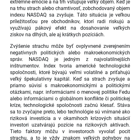
extrémne emócie a na trh vstupuje veľký objem. Keď je
na trhu strach alebo chamtivosť, zobchodovaný objem
indexu NASDAQ sa zvyšuje. Táto situácia je veľkou
príležitosťou pre obchodníkov, ktorí radi riskujú a
využívajú pákový efekt na dosahovanie veľkých
ziskov na dlhých, ale aj krátkych pozíciách.
Zvýšenie strachu môže byť ovplyvnené zverejnením
negatívnych politických alebo makroekonomických
správ. NASDAQ je jedným z najvolatilnejších
inštrumentov. Index tvoria americké technologické
spoločnosti, ktoré bývajú veľmi volatilné a priťahujú
veľký špekulatívny kapitál. Keď sa strach zvyšuje a
priamo súvisí s makroekonomickými a politickými
otázkami, napr. informáciami o menovej politike Fedu
alebo informáciami o globálnom konflikte či politickej
kríze, technologické spoločnosti začnú klesať. Stáva
sa to zvyčajne preto, lebo technológie sú vnímané ako
riziková investícia a v okamihoch krízových situácií
investori uzatvárajú pozície na rizikových aktívach.
Tieto faktory môžu v investoroch vyvolať pocit
strachu, a to je vždy znakom veľkých pohybov na