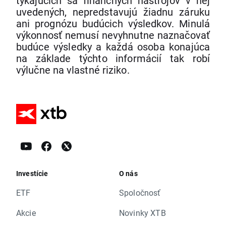
týkajúcich sa finančných nástrojov v nej
uvedených, nepredstavujú žiadnu záruku
ani prognózu budúcich výsledkov. Minulá
výkonnosť nemusí nevyhnutne naznačovať
budúce výsledky a každá osoba konajúca
na základe týchto informácií tak robí
výlučne na vlastné riziko.
Investície
O nás
ETF
Spoločnosť
Akcie
Novinky XTB