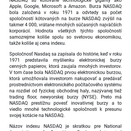
Apple, Google, Microsoft a Amazon. Burza NASDAQ
bola založená v roku 1971 a odvtedy sa počet
spoločností kótovaných na burze NASDAQ zvýšil na
takmer 4 000, vrátane mnohých súčasných najväčších
korporácií. Hodnota všetkých týchto spoločností
samozrejme kolíše spolu so svetovou ekonomikou,
takže kolíše aj cena indexu.
Spoločnosť Nasdaq sa zapísala do histórie, keď v roku
1971 predstavila myšlienku elektronickej burzy
cenných papierov, ktorá zaujala mnohých investorov.
V tom čase bola NASDAQ prvou elektronickou burzou,
ktorá umožňovala investorom nakupovať a predávať
prostredníctvom elektronického počítačového systému
na rozdiel od fyzickej obchodnej haly, nazývanej tiež
trading floor, newyorskej burzy (NYSE). Preto má
NASDAQ prestížnu povesť inovatívnej burzy a to
viedlo mnohé technologické spoločnosti k presunu
svojej kotácie na NASDAQ.
Názov indexu NASDAQ je skratkou pre National