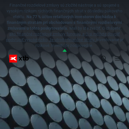
Finančné rozdielové zmluvy sú zložité nástroje a sú spojené s
vysokým rizikom rýchlych finančných strát v dôsledku pákového
efektu.
Na 77 % účtov retailových investorov dochádza k
finančným stratám pri obchodovaní s finančnými rozdielovými
zmluvami u tohto poskytovateľa.
Mali by ste zvážiť, či chápete,
ako finančné rozdielové zmluvy fungujú, a či si môžete dovoliť
podstúpiť vysoké riziko, že utrpíte finančné straty.
Investovanie je
rizikové. Investujte zodpovedne.