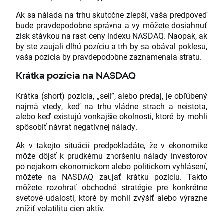
Ak sa nálada na trhu skutočne zlepší, vaša predpoveď
bude pravdepodobne správna a vy môžete dosiahnuť
zisk stávkou na rast ceny indexu NASDAQ. Naopak, ak
by ste zaujali dlhú pozíciu a trh by sa obával poklesu,
vaša pozícia by pravdepodobne zaznamenala stratu.
Krátka pozícia na NASDAQ
Krátka (short) pozícia, „sell”, alebo predaj, je obľúbený
najmä vtedy, keď na trhu vládne strach a neistota,
alebo keď existujú vonkajšie okolnosti, ktoré by mohli
spôsobiť návrat negatívnej nálady.
Ak v takejto situácii predpokladáte, že v ekonomike
môže dôjsť k prudkému zhoršeniu nálady investorov
po nejakom ekonomickom alebo politickom vyhlásení,
môžete na NASDAQ zaujať krátku pozíciu. Takto
môžete rozohrať obchodné stratégie pre konkrétne
svetové udalosti, ktoré by mohli zvýšiť alebo výrazne
znížiť volatilitu cien aktív.