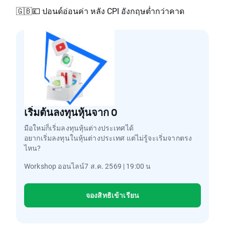
🇬🇧💷 ปอนด์อ่อนค่า หลัง CPI อังกฤษต่ำกว่าคาด
เริ่มต้นลงทุนหุ้นจาก 0
มือใหม่ก็เริ่มลงทุนหุ้นต่างประเทศได้
อยากเริ่มลงทุนในหุ้นต่างประเทศ แต่ไม่รู้จะเริ่มจากตรง
ไหน?
Workshop ออนไลน์7 ส.ค. 2569 | 19:00 น
จองสิทธิเข้าเรียน