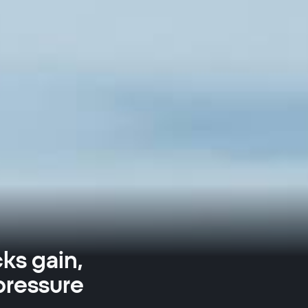
ks gain,
pressure