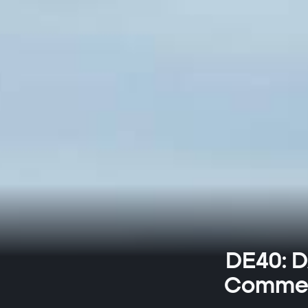
DE40: D
Commerz