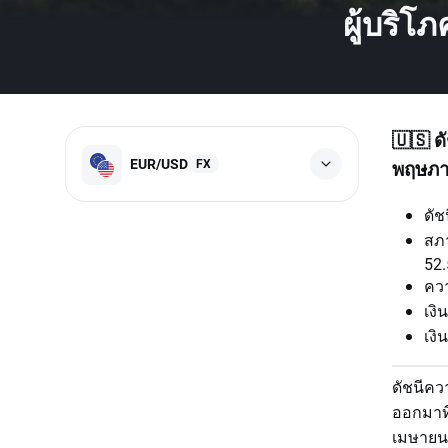
ผู้บริโ
🇺🇸 ด
EUR/USD
FX
พฤษภา
ดัช
สภา
52.
ควา
เงิ
เงิ
ดัชนีคว
ออกมาที
เมษายนที