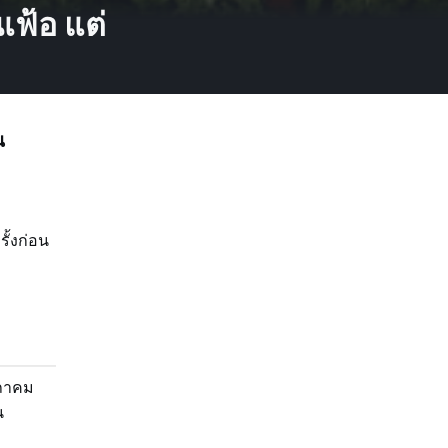
เฟ้อ แต่
น
ั้งก่อน
ษภาคม
น