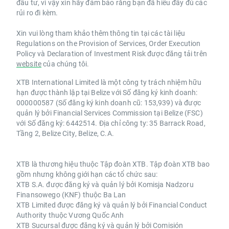
đầu tư, vì vậy xin hãy đảm bảo rằng bạn đã hiểu đầy đủ các
rủi ro đi kèm.
Xin vui lòng tham khảo thêm thông tin tại các tài liệu
Regulations on the Provision of Services, Order Execution
Policy và Declaration of Investment Risk được đăng tải trên
website
của chúng tôi.
XTB International Limited là một công ty trách nhiệm hữu
hạn được thành lập tại Belize với Số đăng ký kinh doanh:
000000587 (Số đăng ký kinh doanh cũ: 153,939) và được
quản lý bởi Financial Services Commission tại Belize (FSC)
với Số đăng ký: 6442514. Địa chỉ công ty: 35 Barrack Road,
Tầng 2, Belize City, Belize, C.A.
XTB là thương hiệu thuộc Tập đoàn XTB. Tập đoàn XTB bao
gồm nhưng không giới hạn các tổ chức sau:
XTB S.A. được đăng ký và quản lý bởi Komisja Nadzoru
Finansowego (KNF) thuộc Ba Lan
XTB Limited được đăng ký và quản lý bởi Financial Conduct
Authority thuộc Vương Quốc Anh
XTB Sucursal được đăng ký và quản lý bởi Comisión