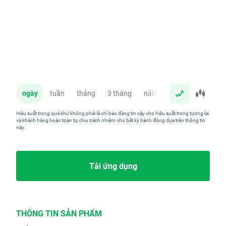
ngày
tuần
tháng
3 tháng
năm
Hiệu suất trong quá khứ không phải là chỉ báo đáng tin cậy cho hiệu suất trong tương lai
và khách hàng hoàn toàn tự chịu trách nhiệm cho bất kỳ hành động dựa trên thông tin
này.
Tải ứng dụng
THÔNG TIN SẢN PHẨM