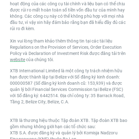
hoạt động của các công cụ tài chính và liệu bạn có thể chịu
được rủi ro mất hoàn toàn số tiền vốn đầu tư của mình hay
không. Các công cụ này có thể không phù hợp với mọi nhà
đầu tư, vì vậy xin hãy đảm bảo rằng bạn đã hiểu đầy đủ các
rủi ro đi kèm.
Xin vui lòng tham khảo thêm thông tin tại các tài liệu
Regulations on the Provision of Services, Order Execution
Policy và Declaration of Investment Risk được đăng tải trên
website
của chúng tôi.
XTB International Limited là một công ty trách nhiệm hữu
hạn được thành lập tại Belize với Số đăng ký kinh doanh:
000000587 (Số đăng ký kinh doanh cũ: 153,939) và được
quản lý bởi Financial Services Commission tại Belize (FSC)
với Số đăng ký: 6442514. Địa chỉ công ty: 35 Barrack Road,
Tầng 2, Belize City, Belize, C.A.
XTB là thương hiệu thuộc Tập đoàn XTB. Tập đoàn XTB bao
gồm nhưng không giới hạn các tổ chức sau:
XTB S.A. được đăng ký và quản lý bởi Komisja Nadzoru
Finansowego (KNF) thuộc Ba Lan