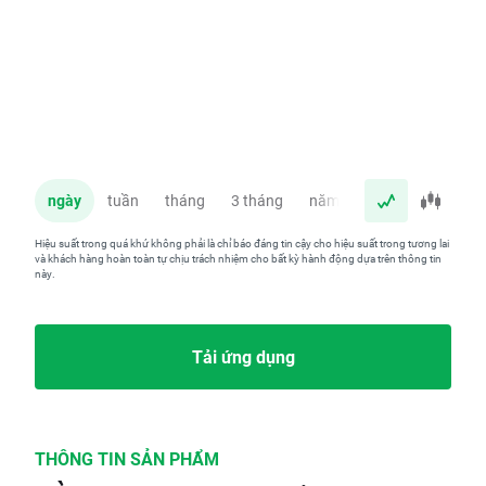
ngày
tuần
tháng
3 tháng
năm
Hiệu suất trong quá khứ không phải là chỉ báo đáng tin cậy cho hiệu suất trong tương lai
và khách hàng hoàn toàn tự chịu trách nhiệm cho bất kỳ hành động dựa trên thông tin
này.
Tải ứng dụng
THÔNG TIN SẢN PHẨM