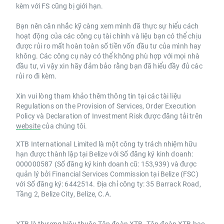
kèm với FS cũng bị giới hạn.
Bạn nên cân nhắc kỹ càng xem mình đã thực sự hiểu cách
hoạt động của các công cụ tài chính và liệu bạn có thể chịu
được rủi ro mất hoàn toàn số tiền vốn đầu tư của mình hay
không. Các công cụ này có thể không phù hợp với mọi nhà
đầu tư, vì vậy xin hãy đảm bảo rằng bạn đã hiểu đầy đủ các
rủi ro đi kèm.
Xin vui lòng tham khảo thêm thông tin tại các tài liệu
Regulations on the Provision of Services, Order Execution
Policy và Declaration of Investment Risk được đăng tải trên
website
của chúng tôi.
XTB International Limited là một công ty trách nhiệm hữu
hạn được thành lập tại Belize với Số đăng ký kinh doanh:
000000587 (Số đăng ký kinh doanh cũ: 153,939) và được
quản lý bởi Financial Services Commission tại Belize (FSC)
với Số đăng ký: 6442514. Địa chỉ công ty: 35 Barrack Road,
Tầng 2, Belize City, Belize, C.A.
XTB là thương hiệu thuộc Tập đoàn XTB. Tập đoàn XTB bao