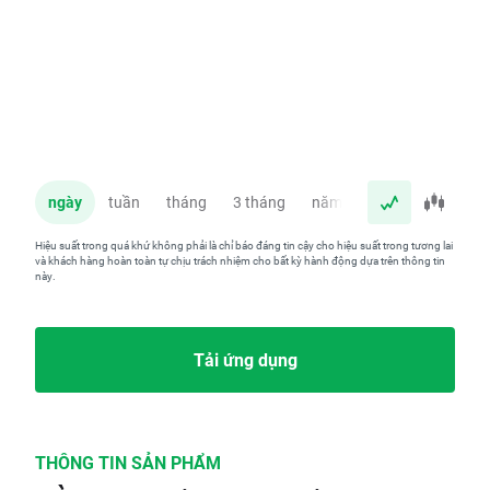
ngày
tuần
tháng
3 tháng
năm
Hiệu suất trong quá khứ không phải là chỉ báo đáng tin cậy cho hiệu suất trong tương lai
và khách hàng hoàn toàn tự chịu trách nhiệm cho bất kỳ hành động dựa trên thông tin
này.
Tải ứng dụng
THÔNG TIN SẢN PHẨM