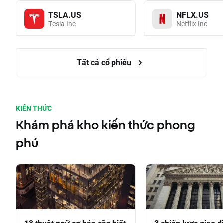
TSLA.US
NFLX.US
Tesla Inc
Netflix Inc
Tất cả cổ phiếu
KIẾN THỨC
Khám phá kho kiến thức phong
phú
13 thuật ngữ cơ bản cần biết
3 chiến lược giao d