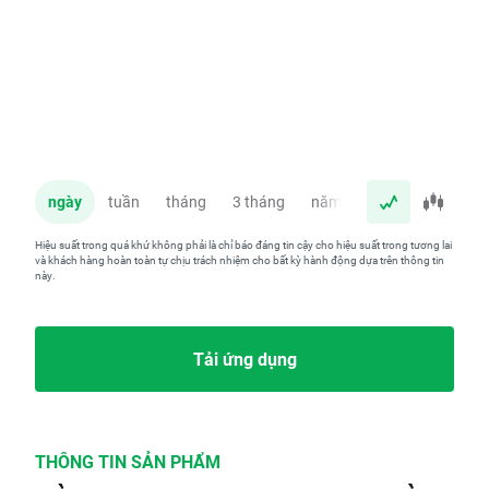
ngày
tuần
tháng
3 tháng
năm
Hiệu suất trong quá khứ không phải là chỉ báo đáng tin cậy cho hiệu suất trong tương lai
và khách hàng hoàn toàn tự chịu trách nhiệm cho bất kỳ hành động dựa trên thông tin
này.
Tải ứng dụng
THÔNG TIN SẢN PHẨM