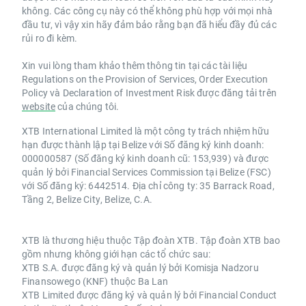
không. Các công cụ này có thể không phù hợp với mọi nhà
đầu tư, vì vậy xin hãy đảm bảo rằng bạn đã hiểu đầy đủ các
rủi ro đi kèm.
Xin vui lòng tham khảo thêm thông tin tại các tài liệu
Regulations on the Provision of Services, Order Execution
Policy và Declaration of Investment Risk được đăng tải trên
website
của chúng tôi.
XTB International Limited là một công ty trách nhiệm hữu
hạn được thành lập tại Belize với Số đăng ký kinh doanh:
000000587 (Số đăng ký kinh doanh cũ: 153,939) và được
quản lý bởi Financial Services Commission tại Belize (FSC)
với Số đăng ký: 6442514. Địa chỉ công ty: 35 Barrack Road,
Tầng 2, Belize City, Belize, C.A.
XTB là thương hiệu thuộc Tập đoàn XTB. Tập đoàn XTB bao
gồm nhưng không giới hạn các tổ chức sau:
XTB S.A. được đăng ký và quản lý bởi Komisja Nadzoru
Finansowego (KNF) thuộc Ba Lan
XTB Limited được đăng ký và quản lý bởi Financial Conduct