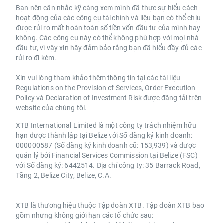
Bạn nên cân nhắc kỹ càng xem mình đã thực sự hiểu cách
hoạt động của các công cụ tài chính và liệu bạn có thể chịu
được rủi ro mất hoàn toàn số tiền vốn đầu tư của mình hay
không. Các công cụ này có thể không phù hợp với mọi nhà
đầu tư, vì vậy xin hãy đảm bảo rằng bạn đã hiểu đầy đủ các
rủi ro đi kèm.
Xin vui lòng tham khảo thêm thông tin tại các tài liệu
Regulations on the Provision of Services, Order Execution
Policy và Declaration of Investment Risk được đăng tải trên
website
của chúng tôi.
XTB International Limited là một công ty trách nhiệm hữu
hạn được thành lập tại Belize với Số đăng ký kinh doanh:
000000587 (Số đăng ký kinh doanh cũ: 153,939) và được
quản lý bởi Financial Services Commission tại Belize (FSC)
với Số đăng ký: 6442514. Địa chỉ công ty: 35 Barrack Road,
Tầng 2, Belize City, Belize, C.A.
XTB là thương hiệu thuộc Tập đoàn XTB. Tập đoàn XTB bao
gồm nhưng không giới hạn các tổ chức sau: