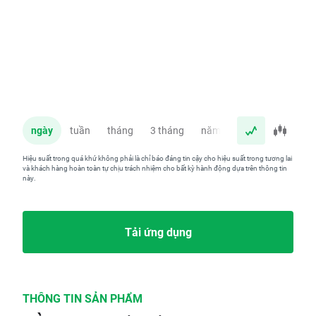
ngày
tuần
tháng
3 tháng
năm
Hiệu suất trong quá khứ không phải là chỉ báo đáng tin cậy cho hiệu suất trong tương lai
và khách hàng hoàn toàn tự chịu trách nhiệm cho bất kỳ hành động dựa trên thông tin
này.
Tải ứng dụng
THÔNG TIN SẢN PHẨM