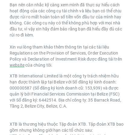
Bạn nên cân nhắc kỹ càng xem mình đã thực sự hiểu cách
hoạt động của các công cụ tài chính và liệu bạn có thể chịu
được rủi ro mất hoàn toàn số tiền vốn đầu tư của mình hay
không. Các công cụ này có thể không phù hợp với mọi nhà
đầu tư, vì vậy xin hãy đảm bảo rằng bạn đã hiểu đầy đủ các
rủi ro đi kèm.
Xin vui lòng tham khảo thêm thông tin tại các tài liệu
Regulations on the Provision of Services, Order Execution
Policy và Declaration of Investment Risk được đăng tải trên
website
của chúng tôi.
XTB International Limited là một công ty trách nhiệm hữu
hạn được thành lập tại Belize với Số đăng ký kinh doanh:
000000587 (Số đăng ký kinh doanh cũ: 153,939) và được
quản lý bởi Financial Services Commission tại Belize (FSC)
với Số đăng ký: 6442514. Địa chỉ công ty: 35 Barrack Road,
Tầng 2, Belize City, Belize, C.A.
XTB là thương hiệu thuộc Tập đoàn XTB. Tập đoàn XTB bao
gồm nhưng không giới hạn các tổ chức sau: