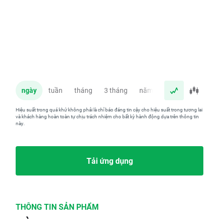
ngày
tuần
tháng
3 tháng
năm
Hiệu suất trong quá khứ không phải là chỉ báo đáng tin cậy cho hiệu suất trong tương lai
và khách hàng hoàn toàn tự chịu trách nhiệm cho bất kỳ hành động dựa trên thông tin
này.
Tải ứng dụng
THÔNG TIN SẢN PHẨM