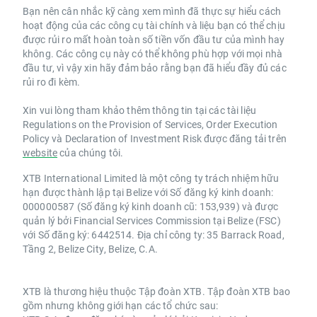
Bạn nên cân nhắc kỹ càng xem mình đã thực sự hiểu cách
hoạt động của các công cụ tài chính và liệu bạn có thể chịu
được rủi ro mất hoàn toàn số tiền vốn đầu tư của mình hay
không. Các công cụ này có thể không phù hợp với mọi nhà
đầu tư, vì vậy xin hãy đảm bảo rằng bạn đã hiểu đầy đủ các
rủi ro đi kèm.
Xin vui lòng tham khảo thêm thông tin tại các tài liệu
Regulations on the Provision of Services, Order Execution
Policy và Declaration of Investment Risk được đăng tải trên
website
của chúng tôi.
XTB International Limited là một công ty trách nhiệm hữu
hạn được thành lập tại Belize với Số đăng ký kinh doanh:
000000587 (Số đăng ký kinh doanh cũ: 153,939) và được
quản lý bởi Financial Services Commission tại Belize (FSC)
với Số đăng ký: 6442514. Địa chỉ công ty: 35 Barrack Road,
Tầng 2, Belize City, Belize, C.A.
XTB là thương hiệu thuộc Tập đoàn XTB. Tập đoàn XTB bao
gồm nhưng không giới hạn các tổ chức sau: