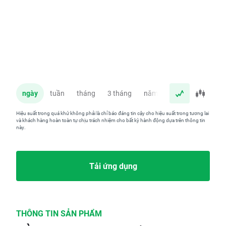
ngày
tuần
tháng
3 tháng
năm
Hiệu suất trong quá khứ không phải là chỉ báo đáng tin cậy cho hiệu suất trong tương lai
và khách hàng hoàn toàn tự chịu trách nhiệm cho bất kỳ hành động dựa trên thông tin
này.
Tải ứng dụng
THÔNG TIN SẢN PHẨM