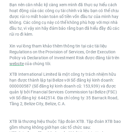
Bạn nên cân nhắc kỹ càng xem mình đã thực sự hiểu cách
hoạt động của các công cụ tài chính và liệu bạn có thể chịu
được rủi ro mất hoàn toàn số tiền vốn đầu tư của mình hay
không. Các công cụ này có thể không phù hợp với mọi nhà
đầu tư, vì vậy xin hãy đảm bảo rằng bạn đã hiểu đầy đủ các
rủi ro đi kèm.
Xin vui lòng tham khảo thêm thông tin tại các tài liệu
Regulations on the Provision of Services, Order Execution
Policy và Declaration of Investment Risk được đăng tải trên
website
của chúng tôi.
XTB International Limited là một công ty trách nhiệm hữu
hạn được thành lập tại Belize với Số đăng ký kinh doanh:
000000587 (Số đăng ký kinh doanh cũ: 153,939) và được
quản lý bởi Financial Services Commission tại Belize (FSC)
với Số đăng ký: 6442514. Địa chỉ công ty: 35 Barrack Road,
Tầng 2, Belize City, Belize, C.A.
XTB là thương hiệu thuộc Tập đoàn XTB. Tập đoàn XTB bao
gồm nhưng không giới hạn các tổ chức sau: