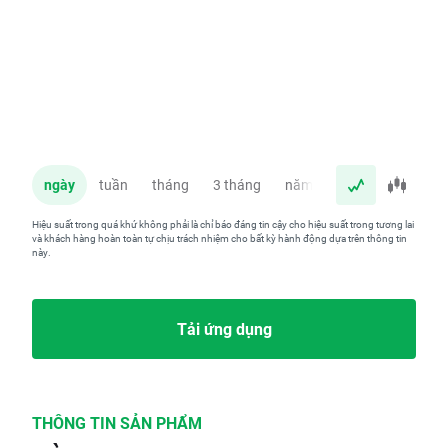
ngày
tuần
tháng
3 tháng
năm
Hiệu suất trong quá khứ không phải là chỉ báo đáng tin cậy cho hiệu suất trong tương lai
và khách hàng hoàn toàn tự chịu trách nhiệm cho bất kỳ hành động dựa trên thông tin
này.
Tải ứng dụng
THÔNG TIN SẢN PHẨM