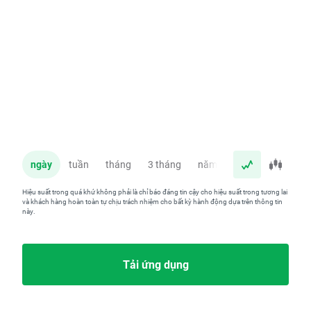
ngày
tuần
tháng
3 tháng
năm
Hiệu suất trong quá khứ không phải là chỉ báo đáng tin cậy cho hiệu suất trong tương lai
và khách hàng hoàn toàn tự chịu trách nhiệm cho bất kỳ hành động dựa trên thông tin
này.
Tải ứng dụng