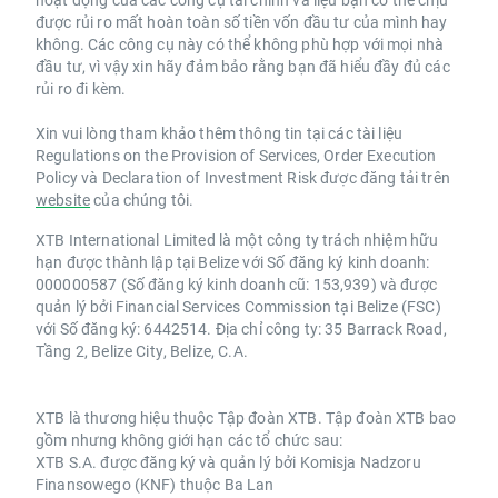
được rủi ro mất hoàn toàn số tiền vốn đầu tư của mình hay
không. Các công cụ này có thể không phù hợp với mọi nhà
đầu tư, vì vậy xin hãy đảm bảo rằng bạn đã hiểu đầy đủ các
rủi ro đi kèm.
Xin vui lòng tham khảo thêm thông tin tại các tài liệu
Regulations on the Provision of Services, Order Execution
Policy và Declaration of Investment Risk được đăng tải trên
website
của chúng tôi.
XTB International Limited là một công ty trách nhiệm hữu
hạn được thành lập tại Belize với Số đăng ký kinh doanh:
000000587 (Số đăng ký kinh doanh cũ: 153,939) và được
quản lý bởi Financial Services Commission tại Belize (FSC)
với Số đăng ký: 6442514. Địa chỉ công ty: 35 Barrack Road,
Tầng 2, Belize City, Belize, C.A.
XTB là thương hiệu thuộc Tập đoàn XTB. Tập đoàn XTB bao
gồm nhưng không giới hạn các tổ chức sau:
XTB S.A. được đăng ký và quản lý bởi Komisja Nadzoru
Finansowego (KNF) thuộc Ba Lan