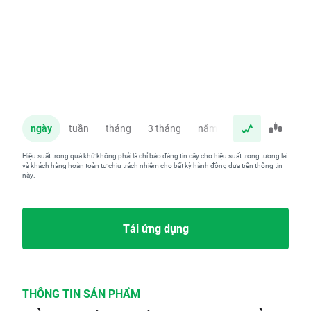
ngày
tuần
tháng
3 tháng
năm
Hiệu suất trong quá khứ không phải là chỉ báo đáng tin cậy cho hiệu suất trong tương lai
và khách hàng hoàn toàn tự chịu trách nhiệm cho bất kỳ hành động dựa trên thông tin
này.
Tải ứng dụng
THÔNG TIN SẢN PHẨM