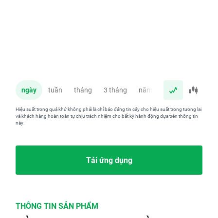
ngày
tuần
tháng
3 tháng
năm
Hiệu suất trong quá khứ không phải là chỉ báo đáng tin cậy cho hiệu suất trong tương lai
và khách hàng hoàn toàn tự chịu trách nhiệm cho bất kỳ hành động dựa trên thông tin
này.
Tải ứng dụng
THÔNG TIN SẢN PHẨM