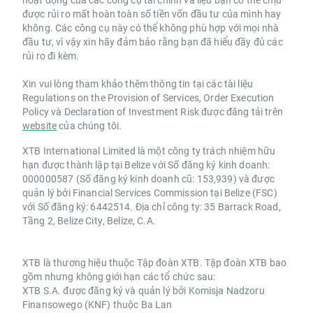
được rủi ro mất hoàn toàn số tiền vốn đầu tư của mình hay
không. Các công cụ này có thể không phù hợp với mọi nhà
đầu tư, vì vậy xin hãy đảm bảo rằng bạn đã hiểu đầy đủ các
rủi ro đi kèm.
Xin vui lòng tham khảo thêm thông tin tại các tài liệu
Regulations on the Provision of Services, Order Execution
Policy và Declaration of Investment Risk được đăng tải trên
website
của chúng tôi.
XTB International Limited là một công ty trách nhiệm hữu
hạn được thành lập tại Belize với Số đăng ký kinh doanh:
000000587 (Số đăng ký kinh doanh cũ: 153,939) và được
quản lý bởi Financial Services Commission tại Belize (FSC)
với Số đăng ký: 6442514. Địa chỉ công ty: 35 Barrack Road,
Tầng 2, Belize City, Belize, C.A.
XTB là thương hiệu thuộc Tập đoàn XTB. Tập đoàn XTB bao
gồm nhưng không giới hạn các tổ chức sau:
XTB S.A. được đăng ký và quản lý bởi Komisja Nadzoru
Finansowego (KNF) thuộc Ba Lan