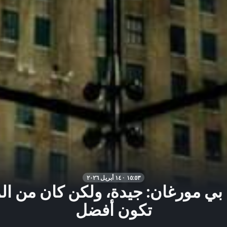
١٥:٥٣ · ١٤ أبريل ٢٠٢٦
بي مورغان: جيدة، ولكن كان من ا
تكون أفضل