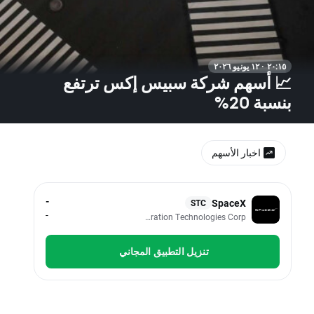
٢٠:١٥ · ١٢ يونيو ٢٠٢٦
📈 أسهم شركة سبيس إكس ترتفع
بنسبة 20%
اخبار الأسهم
-
SpaceX
STC
-
SPCX.US, Space Exploration Technologies Corp
تنزيل التطبيق المجاني