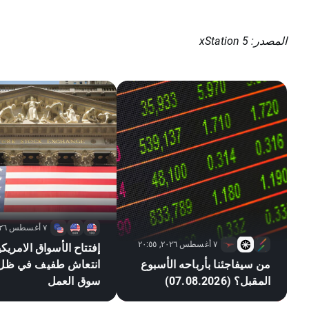
المصدر: xStation 5
٧ أغسطس ٢٠٢٦, ١٨:٢٥
٧ أغسطس ٢٠٢٦, ٢٠:٥٥
إفتتاح الأسواق الامريكي
من سيفاجئنا بأرباحه الأسبوع
انتعاش طفيف في ظ
المقبل؟ (07.08.2026)
سوق العمل