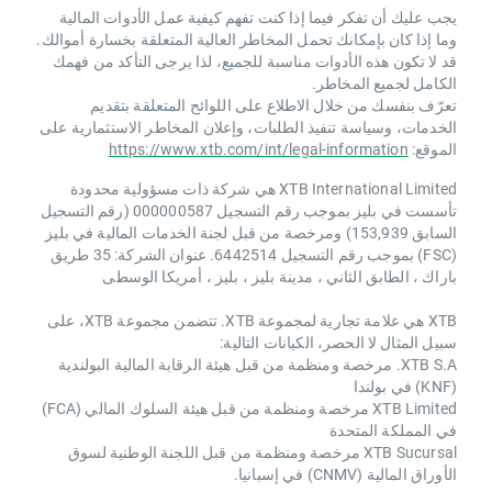
يجب عليك أن تفكر فيما إذا كنت تفهم كيفية عمل الأدوات المالية
وما إذا كان بإمكانك تحمل المخاطر العالية المتعلقة بخسارة أموالك.
قد لا تكون هذه الأدوات مناسبة للجميع، لذا يرجى التأكد من فهمك
الكامل لجميع المخاطر.
تعرّف بنفسك من خلال الاطلاع على اللوائح المتعلقة بتقديم
الخدمات، وسياسة تنفيذ الطلبات، وإعلان المخاطر الاستثمارية على
الموقع:
https://www.xtb.com/int/legal-information
XTB International Limited هي شركة ذات مسؤولية محدودة
تأسست في بليز بموجب رقم التسجيل 000000587 (رقم التسجيل
السابق 153,939) ومرخصة من قبل لجنة الخدمات المالية في بليز
(FSC) بموجب رقم التسجيل 6442514. عنوان الشركة: 35 طريق
باراك ، الطابق الثاني ، مدينة بليز ، بليز ، أمريكا الوسطى
XTB هي علامة تجارية لمجموعة XTB. تتضمن مجموعة XTB، على
سبيل المثال لا الحصر، الكيانات التالية:
XTB S.A. مرخصة ومنظمة من قبل هيئة الرقابة المالية البولندية
(KNF) في بولندا
XTB Limited مرخصة ومنظمة من قبل هيئة السلوك المالي (FCA)
في المملكة المتحدة
XTB Sucursal مرخصة ومنظمة من قبل اللجنة الوطنية لسوق
الأوراق المالية (CNMV) في إسبانيا.