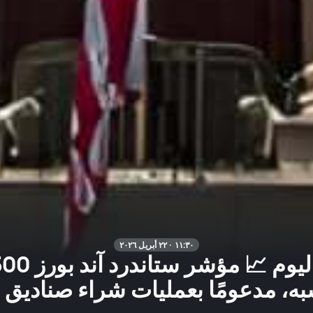
١١:٣٠ · ٢٢ أبريل ٢٠٢٦
ه، مدعومًا بعمليات شراء صناديق CTA