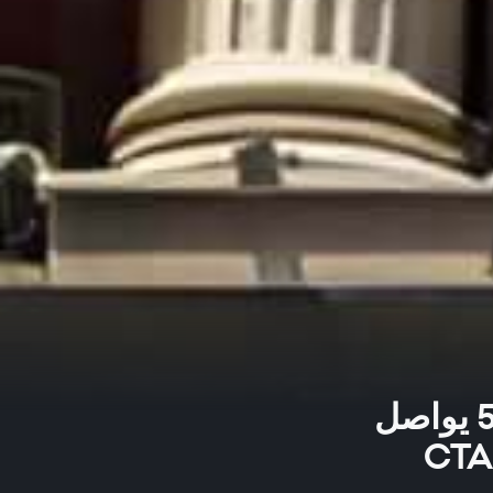
مخطط اليوم 📈 مؤشر ستاندرد آند بورز 500 يواصل