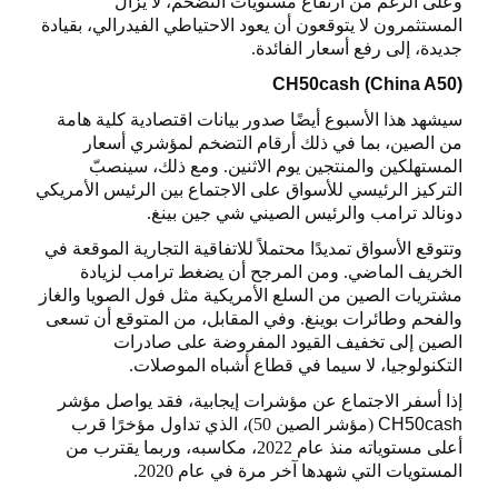
وعلى الرغم من ارتفاع مستويات التضخم، لا يزال
المستثمرون لا يتوقعون أن يعود الاحتياطي الفيدرالي، بقيادة
جديدة، إلى رفع أسعار الفائدة.
CH50cash (China A50)
سيشهد هذا الأسبوع أيضًا صدور بيانات اقتصادية كلية هامة
من الصين، بما في ذلك أرقام التضخم لمؤشري أسعار
المستهلكين والمنتجين يوم الاثنين. ومع ذلك، سينصبّ
التركيز الرئيسي للأسواق على الاجتماع بين الرئيس الأمريكي
دونالد ترامب والرئيس الصيني شي جين بينغ.
وتتوقع الأسواق تمديدًا محتملاً للاتفاقية التجارية الموقعة في
الخريف الماضي. ومن المرجح أن يضغط ترامب لزيادة
مشتريات الصين من السلع الأمريكية مثل فول الصويا والغاز
والفحم وطائرات بوينغ. وفي المقابل، من المتوقع أن تسعى
الصين إلى تخفيف القيود المفروضة على صادرات
التكنولوجيا، لا سيما في قطاع أشباه الموصلات.
إذا أسفر الاجتماع عن مؤشرات إيجابية، فقد يواصل مؤشر
CH50cash
(مؤشر الصين 50)، الذي تداول مؤخرًا قرب
أعلى مستوياته منذ عام 2022، مكاسبه، وربما يقترب من
المستويات التي شهدها آخر مرة في عام 2020.