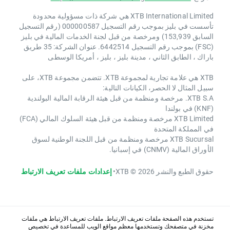
XTB International Limited هي شركة ذات مسؤولية محدودة
تأسست في بليز بموجب رقم التسجيل 000000587 (رقم التسجيل
السابق 153,939) ومرخصة من قبل لجنة الخدمات المالية في بليز
(FSC) بموجب رقم التسجيل 6442514. عنوان الشركة: 35 طريق
باراك ، الطابق الثاني ، مدينة بليز ، بليز ، أمريكا الوسطى
XTB هي علامة تجارية لمجموعة XTB. تتضمن مجموعة XTB، على
سبيل المثال لا الحصر، الكيانات التالية:
XTB S.A. مرخصة ومنظمة من قبل هيئة الرقابة المالية البولندية
(KNF) في بولندا
XTB Limited مرخصة ومنظمة من قبل هيئة السلوك المالي (FCA)
في المملكة المتحدة
XTB Sucursal مرخصة ومنظمة من قبل اللجنة الوطنية لسوق
الأوراق المالية (CNMV) في إسبانيا.
حقوق الطبع والنشر 2026 © XTB
•
إعدادات ملفات تعريف الارتباط
تستخدم هذه الصفحة ملفات تعريف الارتباط. ملفات تعريف الارتباط هي ملفات
مخزنة في متصفحك وتستخدمها معظم مواقع الويب للمساعدة في تخصيص