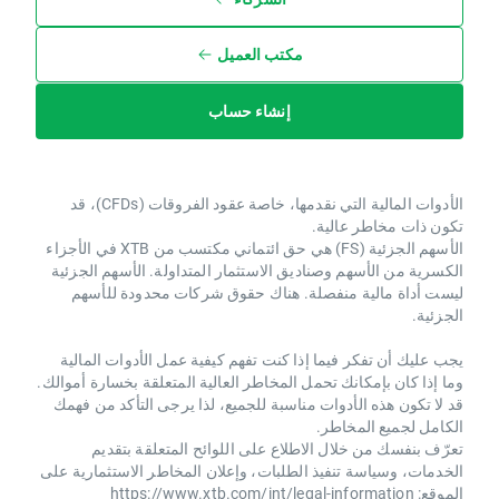
مكتب العميل
إنشاء حساب
الأدوات المالية التي نقدمها، خاصة عقود الفروقات (CFDs)، قد
تكون ذات مخاطر عالية.
الأسهم الجزئية (FS) هي حق ائتماني مكتسب من XTB ​​في الأجزاء
الكسرية من الأسهم وصناديق الاستثمار المتداولة. الأسهم الجزئية
ليست أداة مالية منفصلة. هناك حقوق شركات محدودة للأسهم
الجزئية.
يجب عليك أن تفكر فيما إذا كنت تفهم كيفية عمل الأدوات المالية
وما إذا كان بإمكانك تحمل المخاطر العالية المتعلقة بخسارة أموالك.
قد لا تكون هذه الأدوات مناسبة للجميع، لذا يرجى التأكد من فهمك
الكامل لجميع المخاطر.
تعرّف بنفسك من خلال الاطلاع على اللوائح المتعلقة بتقديم
الخدمات، وسياسة تنفيذ الطلبات، وإعلان المخاطر الاستثمارية على
الموقع:
https://www.xtb.com/int/legal-information