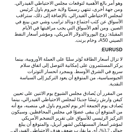
وهو أمر بالغ الأهمية لتوقعات مجلس الاحتياطي الفيدرالي.
ومن جهة أخرى، تنتهي رسميًا ولاية جيروم باول كرئيس
لمجلس الاحتياطي الفيدرالي. بالإضافة إلى ذلك، ستراقب
الأسواق عن كثب اجتماع دونالد ترامب وشي جين بينغ في
الصين. ومن أهم الأسواق التي يجب مراقبتها في الأيام
المقبلة: زوج اليورو/الدولار الأمريكي، ومؤشر أسعار النفط
الصيني
A50
، وخام برنت.
:
EURUSD
لا تزال أسعار الطاقة تُؤثر سلبًا على العملة الأوروبية، بينما
يركز المستثمرون على إمكانية التوصل إلى اتفاق سلام
سريع في الشرق الأوسط. وبمجرد انحسار التوترات
الجيوسياسية، من المتوقع أن يعود التركيز إلى السياسة
النقدية.
من المقرر أن يُصادق مجلس الشيوخ يوم الاثنين على تعيين
كيفن وارش رئيسًا جديدًا لمجلس الاحتياطي الفيدرالي، بينما
يُصادف يوم الجمعة آخر يوم لجيروم باول في منصبه، مع أنه
من المتوقع أن يبقى عضوًا في مجلس المحافظين. وسيكون
التركيز الرئيسي للأسواق على تقرير التضخم الأمريكي
لمؤشر أسعار المستهلكين لشهر أبريل، والمتوقع أن يبلغ
حوالي 3.7%، أي ما يقارب ضعف هدف الاحتياطي الفيدرالي.