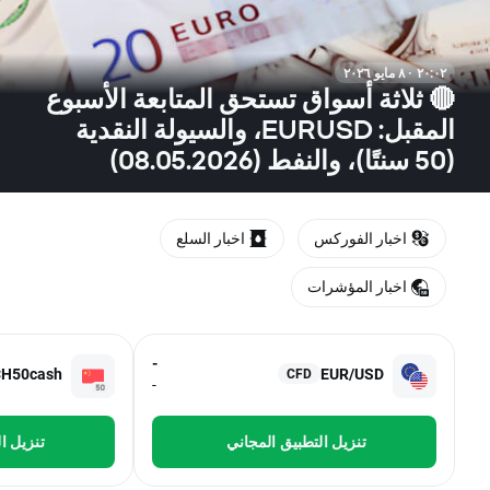
٢٠:٠٢ · ٨ مايو ٢٠٢٦
🔴 ثلاثة أسواق تستحق المتابعة الأسبوع
المقبل: EURUSD، والسيولة النقدية
(50 سنتًا)، والنفط (08.05.2026)
اخبار الفوركس
اخبار السلع
اخبار المؤشرات
-
CH50cash
EUR/USD
CFD
-
تنزيل التطبيق المجاني
تنزيل ا