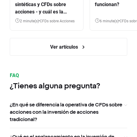
sintéticas y CFDs sobre
funcionan?
acciones - y cuál es la
diferencia?
2 minute(s)
CFDs sobre Acciones
6 minute(s)
CFDs sob
Ver artículos
FAQ
¿Tienes alguna pregunta?
¿En qué se diferencia la operativa de CFDs sobre
acciones con la inversión de acciones
tradicional?
¿Qué es el apalancamiento en la inversión de