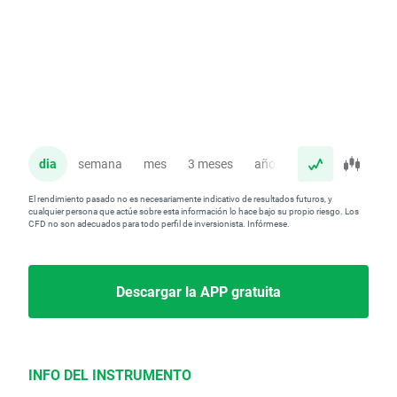
dia
semana
mes
3 meses
año
El rendimiento pasado no es necesariamente indicativo de resultados futuros, y
cualquier persona que actúe sobre esta información lo hace bajo su propio riesgo. Los
CFD no son adecuados para todo perfil de inversionista. Infórmese.
Descargar la APP gratuita
INFO DEL INSTRUMENTO