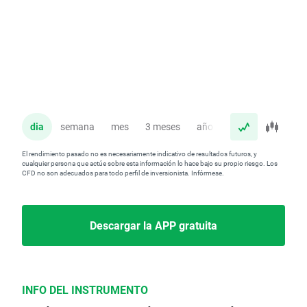
dia
semana
mes
3 meses
año
El rendimiento pasado no es necesariamente indicativo de resultados futuros, y
cualquier persona que actúe sobre esta información lo hace bajo su propio riesgo. Los
CFD no son adecuados para todo perfil de inversionista. Infórmese.
Descargar la APP gratuita
INFO DEL INSTRUMENTO