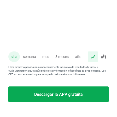
dia
semana
mes
3 meses
año
El rendimiento pasado no es necesariamente indicativo de resultados futuros, y
cualquier persona que actúe sobre esta información lo hace bajo su propio riesgo. Los
CFD no son adecuados para todo perfil de inversionista. Infórmese.
Descargar la APP gratuita