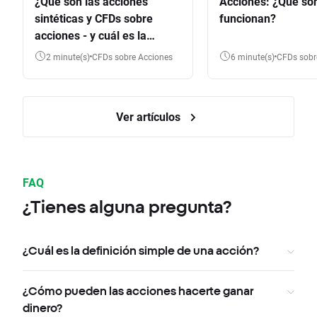
¿Qué son las acciones
Acciones: ¿Qué so
sintéticas y CFDs sobre
funcionan?
acciones - y cuál es la
diferencia?
2 minute(s)
CFDs sobre Acciones
6 minute(s)
CFDs sob
Ver artículos
FAQ
¿Tienes alguna pregunta?
¿Cuál es la definición simple de una acción?
¿Cómo pueden las acciones hacerte ganar
dinero?