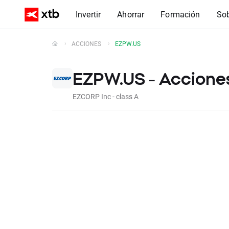
Invertir
Ahorrar
Formación
So
ACCIONES
EZPW.US
EZPW.US - Acciones
EZCORP Inc - class A