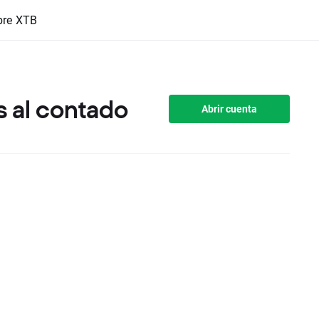
bre XTB
 al contado
Abrir cuenta