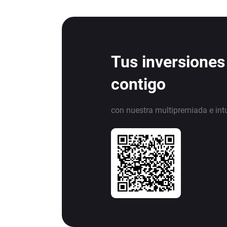
Tus inversiones
contigo
con nuestra multipremiada e int