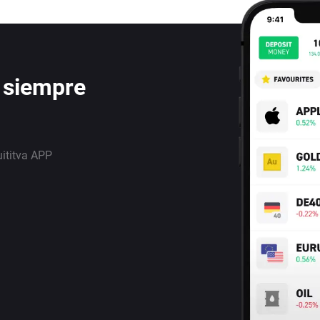
 siempre
uititva APP