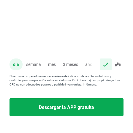
dia
semana
mes
3 meses
año
El rendimiento pasado no es necesariamente indicativo de resultados futuros, y
cualquier persona que actúe sobre esta información lo hace bajo su propio riesgo. Los
CFD no son adecuados para todo perfil de inversionista. Infórmese.
Descargar la APP gratuita