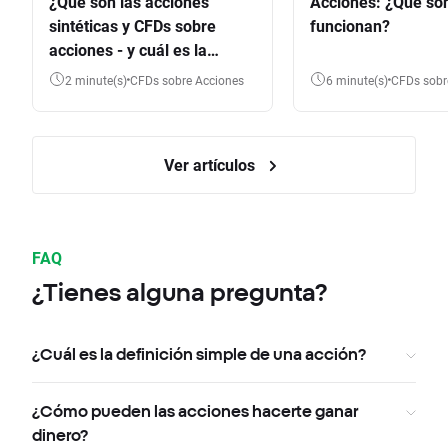
¿Qué son las acciones
Acciones: ¿Qué so
sintéticas y CFDs sobre
funcionan?
acciones - y cuál es la
diferencia?
2 minute(s)
CFDs sobre Acciones
6 minute(s)
CFDs sob
Ver artículos
FAQ
¿Tienes alguna pregunta?
¿Cuál es la definición simple de una acción?
¿Cómo pueden las acciones hacerte ganar
dinero?