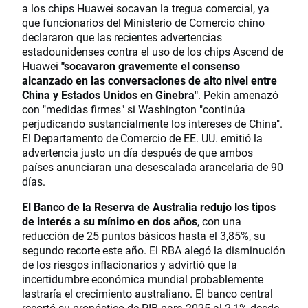
a los chips Huawei socavan la tregua comercial, ya
que funcionarios del Ministerio de Comercio chino
declararon que las recientes advertencias
estadounidenses contra el uso de los chips Ascend de
Huawei
"socavaron gravemente el consenso
alcanzado en las conversaciones de alto nivel entre
China y Estados Unidos en Ginebra"
. Pekín amenazó
con "medidas firmes" si Washington "continúa
perjudicando sustancialmente los intereses de China".
El Departamento de Comercio de EE. UU. emitió la
advertencia justo un día después de que ambos
países anunciaran una desescalada arancelaria de 90
días.
El Banco de la Reserva de Australia redujo los tipos
de interés a su mínimo en dos años
, con una
reducción de 25 puntos básicos hasta el 3,85%, su
segundo recorte este año. El RBA alegó la disminución
de los riesgos inflacionarios y advirtió que la
incertidumbre económica mundial probablemente
lastraría el crecimiento australiano. El banco central
recortó su pronóstico de PIB para 2025 al 2,1% desde