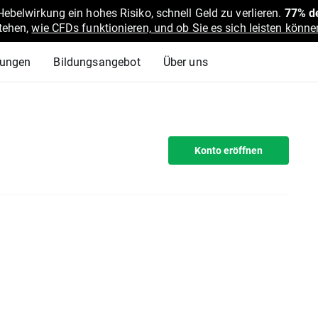
belwirkung ein hohes Risiko, schnell Geld zu verlieren.
77% de
stehen,
wie CFDs funktionieren, und ob Sie es sich leisten können
lungen
Bildungsangebot
Über uns
Konto eröffnen