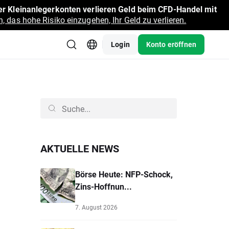
r Kleinanlegerkonten verlieren Geld beim CFD-Handel mit
, das hohe Risiko einzugehen, Ihr Geld zu verlieren.
Login
Konto eröffnen
AKTUELLE NEWS
Börse Heute: NFP-Schock,
Zins-Hoffnun...
7. August 2026