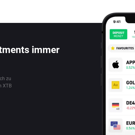
stments immer
ach zu
n XTB