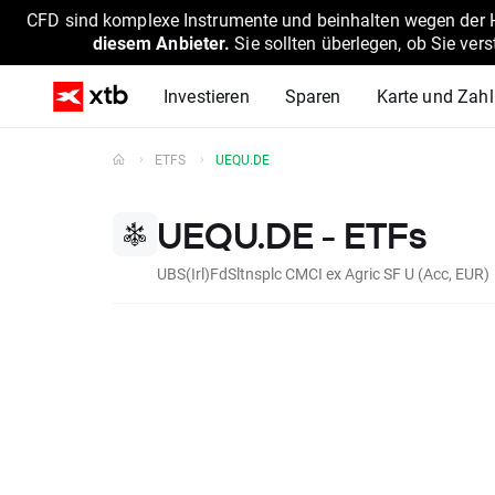
CFD sind komplexe Instrumente und beinhalten wegen der He
diesem Anbieter.
Sie sollten überlegen, ob Sie ver
Investieren
Sparen
Karte und Zah
ETFS
UEQU.DE
UEQU.DE - ETFs
UBS(Irl)FdSltnsplc CMCI ex Agric SF U (Acc, EUR)