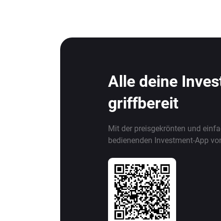
Alle deine Inve
griffbereit
Mit der preisgekrönten und einf
bedienenden Investment-App vo