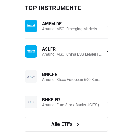
TOP INSTRUMENTE
AMEM.DE
-
Amundi MSCI Emerging Markets UCITS (Acc EUR)
ASI.FR
-
Amundi MSCI China ESG Leaders Extra (DR) UCITS (Acc EUR)
BNK.FR
-
Amundi Stoxx European 600 Banks UCITS(Acc EUR)
BNKE.FR
-
Amundi Euro Stoxx Banks UCITS (Acc EUR)
Alle ETFs