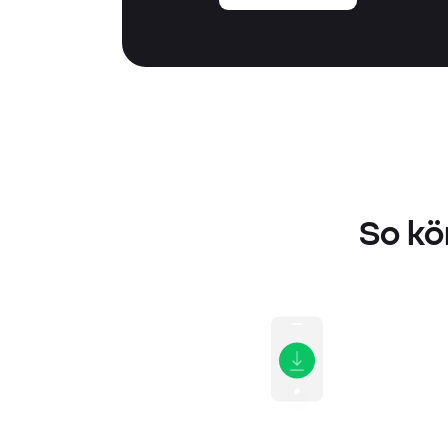
So kö