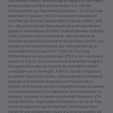
Courbevoie (France), immatriculée au registre du commerce
et des sociétés de Paris sous le numéro 522 758 689.
Conformément aux dispositions de l'article L.621-9 du Code
monétaire et financier, XTB S.A Succursale française est
contrôlée par l'Autorité des Marchés Financiers (AMF). XTB
S.A. est une entreprise d'investissement polonaise dument
agréée et autorisée par la Polish Financial Services Authority
(KNF) à exercer, sous le contrôle de cette dernière et de
l'Autorité de Contrôle Prudentiel et de résolution (ACPR), son
activité sur le territoire français, par l'intermédiaire de sa
succursale de Paris, sous le N° 11533 LS. Pour plus
d'informations sur les activités que XTB S.A. est autorisée à
exercer en France, nous vous invitons à consulter le registre
des agents financiers de l'Autorité de Contrôle Prudentiel
consultable sur le site Regafi. XTB S.A. fournit uniquement
un service d’exécution d’ordre. L’ensemble des informations,
analyses et formations dispensés sont fournis à titre
indicatif et ne doivent pas être interprétés comme un conseil,
une recommandation, une sollicitation d’investissement ou
incitation à acheter ou vendre des produits financiers. XTB
ne peut être tenu responsable de l’utilisation qui en est faite
et des conséquences qui en résultent, l’investisseur final
restant le seul décisionnaire quant à la prise de position sur