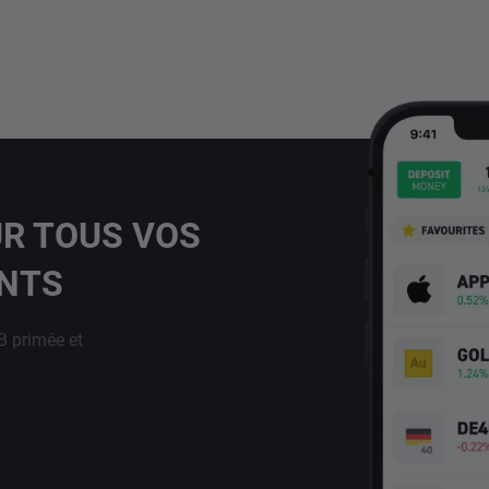
UR TOUS VOS
ENTS
B primée et