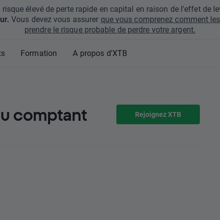
que élevé de perte rapide en capital en raison de l'effet de lev
ur.
Vous devez vous assurer
que vous comprenez comment les 
prendre le risque probable de perdre votre argent.
ts
Formation
A propos d'XTB
au comptant
Rejoignez XTB