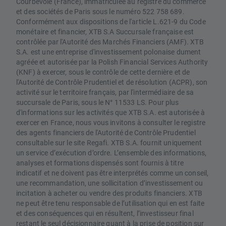
Courbevoie (France), immatriculée au registre du commerce
et des sociétés de Paris sous le numéro 522 758 689.
Conformément aux dispositions de l'article L.621-9 du Code
monétaire et financier, XTB S.A Succursale française est
contrôlée par l'Autorité des Marchés Financiers (AMF). XTB
S.A. est une entreprise d'investissement polonaise dument
agréée et autorisée par la Polish Financial Services Authority
(KNF) à exercer, sous le contrôle de cette dernière et de
l'Autorité de Contrôle Prudentiel et de résolution (ACPR), son
activité sur le territoire français, par l'intermédiaire de sa
succursale de Paris, sous le N° 11533 LS. Pour plus
d'informations sur les activités que XTB S.A. est autorisée à
exercer en France, nous vous invitons à consulter le registre
des agents financiers de l'Autorité de Contrôle Prudentiel
consultable sur le site Regafi. XTB S.A. fournit uniquement
un service d’exécution d’ordre. L’ensemble des informations,
analyses et formations dispensés sont fournis à titre
indicatif et ne doivent pas être interprétés comme un conseil,
une recommandation, une sollicitation d’investissement ou
incitation à acheter ou vendre des produits financiers. XTB
ne peut être tenu responsable de l’utilisation qui en est faite
et des conséquences qui en résultent, l’investisseur final
restant le seul décisionnaire quant à la prise de position sur