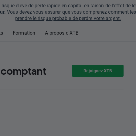
que élevé de perte rapide en capital en raison de l'effet de lev
ur.
Vous devez vous assurer
que vous comprenez comment les 
prendre le risque probable de perdre votre argent.
ts
Formation
A propos d'XTB
u comptant
Rejoignez XTB