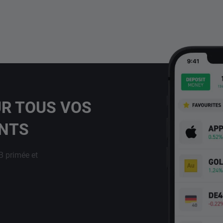
UR TOUS VOS
ENTS
B primée et