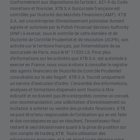
Conformément aux dispositions de l'article L.621-9 du Code
monétaire et financier, XTB S.A Succursale française est
contrôlée par l'Autorité des Marchés Financiers (AMF). XTB
S.A. est une entreprise d'investissement polonaise dument
agréée et autorisée par la Polish Financial Services Authority
(KNF) à exercer, sous le contrôle de cette dernière et de
l'Autorité de Contrôle Prudentiel et de résolution (ACPR), son
activité sur le territoire français, par l'intermédiaire de sa
succursale de Paris, sous le N° 11533 LS. Pour plus
d'informations sur les activités que XTB S.A. est autorisée à
exercer en France, nous vous invitons à consulter le registre
des agents financiers de l'Autorité de Contrôle Prudentiel
consultable sur le site Regafi. XTB S.A. fournit uniquement
un service d’exécution d’ordre. L’ensemble des informations,
analyses et formations dispensés sont fournis à titre
indicatif et ne doivent pas être interprétés comme un conseil,
une recommandation, une sollicitation d’investissement ou
incitation à acheter ou vendre des produits financiers. XTB
ne peut être tenu responsable de l’utilisation qui en est faite
et des conséquences qui en résultent, l’investisseur final
restant le seul décisionnaire quant à la prise de position sur
son compte de trading XTB. Toute utilisation des
informations évoquées, et à cet égard toute décision prise