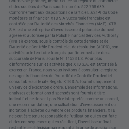
Courbevoie (France), immatriculée au registre du commerce
et des sociétés de Paris sous le numéro 522 758 689.
Conformément aux dispositions de l'article L.621-9 du Code
monétaire et financier, XTB S.A Succursale française est
contrôlée par l'Autorité des Marchés Financiers (AMF). XTB
S.A. est une entreprise d'investissement polonaise dument
agréée et autorisée par la Polish Financial Services Authority
(KNF) à exercer, sous le contrôle de cette dernière et de
l'Autorité de Contrôle Prudentiel et de résolution (ACPR), son
activité sur le territoire français, par l'intermédiaire de sa
succursale de Paris, sous le N° 11533 LS. Pour plus
d'informations sur les activités que XTB S.A. est autorisée à
exercer en France, nous vous invitons à consulter le registre
des agents financiers de l'Autorité de Contrôle Prudentiel
consultable sur le site Regafi. XTB S.A. fournit uniquement
un service d’exécution d’ordre. L’ensemble des informations,
analyses et formations dispensés sont fournis à titre
indicatif et ne doivent pas être interprétés comme un conseil,
une recommandation, une sollicitation d’investissement ou
incitation à acheter ou vendre des produits financiers. XTB
ne peut être tenu responsable de l’utilisation qui en est faite
et des conséquences qui en résultent, l’investisseur final
restant le seul décisionnaire quant à la prise de position sur