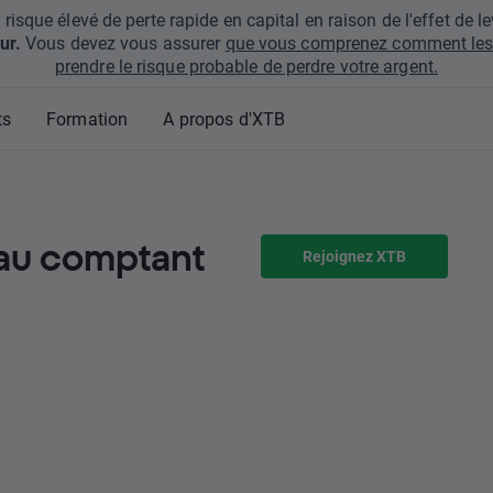
que élevé de perte rapide en capital en raison de l'effet de lev
ur.
Vous devez vous assurer
que vous comprenez comment les 
prendre le risque probable de perdre votre argent.
ts
Formation
A propos d'XTB
au comptant
Rejoignez XTB