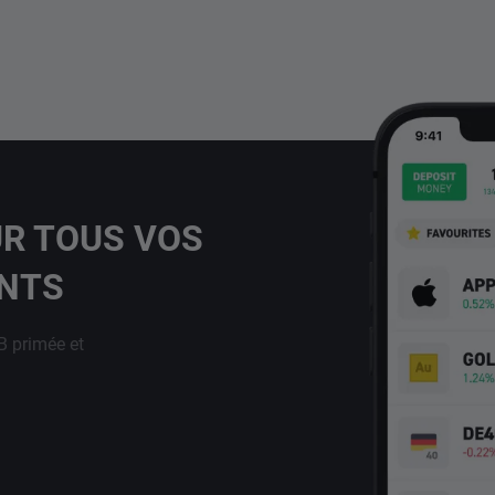
UR TOUS VOS
ENTS
B primée et