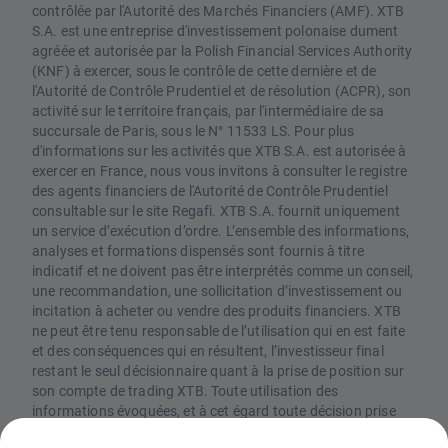
contrôlée par l'Autorité des Marchés Financiers (AMF). XTB
S.A. est une entreprise d'investissement polonaise dument
agréée et autorisée par la Polish Financial Services Authority
(KNF) à exercer, sous le contrôle de cette dernière et de
l'Autorité de Contrôle Prudentiel et de résolution (ACPR), son
activité sur le territoire français, par l'intermédiaire de sa
succursale de Paris, sous le N° 11533 LS. Pour plus
d'informations sur les activités que XTB S.A. est autorisée à
exercer en France, nous vous invitons à consulter le registre
des agents financiers de l'Autorité de Contrôle Prudentiel
consultable sur le site Regafi. XTB S.A. fournit uniquement
un service d’exécution d’ordre. L’ensemble des informations,
analyses et formations dispensés sont fournis à titre
indicatif et ne doivent pas être interprétés comme un conseil,
une recommandation, une sollicitation d’investissement ou
incitation à acheter ou vendre des produits financiers. XTB
ne peut être tenu responsable de l’utilisation qui en est faite
et des conséquences qui en résultent, l’investisseur final
restant le seul décisionnaire quant à la prise de position sur
son compte de trading XTB. Toute utilisation des
informations évoquées, et à cet égard toute décision prise
relativement à une éventuelle opération d’achat ou de vente