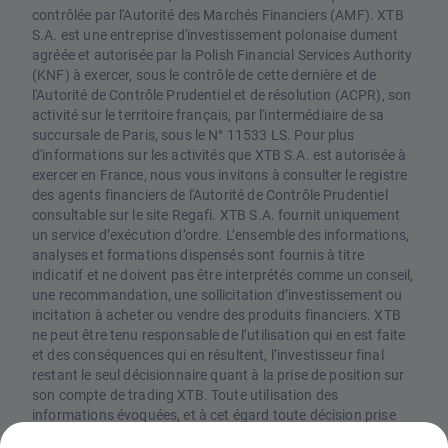
contrôlée par l'Autorité des Marchés Financiers (AMF). XTB
S.A. est une entreprise d'investissement polonaise dument
agréée et autorisée par la Polish Financial Services Authority
(KNF) à exercer, sous le contrôle de cette dernière et de
l'Autorité de Contrôle Prudentiel et de résolution (ACPR), son
activité sur le territoire français, par l'intermédiaire de sa
succursale de Paris, sous le N° 11533 LS. Pour plus
d'informations sur les activités que XTB S.A. est autorisée à
exercer en France, nous vous invitons à consulter le registre
des agents financiers de l'Autorité de Contrôle Prudentiel
consultable sur le site Regafi. XTB S.A. fournit uniquement
un service d’exécution d’ordre. L’ensemble des informations,
analyses et formations dispensés sont fournis à titre
indicatif et ne doivent pas être interprétés comme un conseil,
une recommandation, une sollicitation d’investissement ou
incitation à acheter ou vendre des produits financiers. XTB
ne peut être tenu responsable de l’utilisation qui en est faite
et des conséquences qui en résultent, l’investisseur final
restant le seul décisionnaire quant à la prise de position sur
son compte de trading XTB. Toute utilisation des
informations évoquées, et à cet égard toute décision prise
relativement à une éventuelle opération d’achat ou de vente