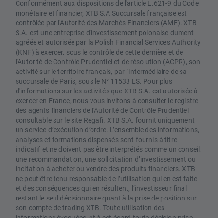
Conformément aux dispositions de l'article L.621-9 du Code
monétaire et financier, XTB S.A Succursale française est
contrôlée par l'Autorité des Marchés Financiers (AMF). XTB
S.A. est une entreprise d'investissement polonaise dument
agréée et autorisée par la Polish Financial Services Authority
(KNF) à exercer, sous le contrôle de cette dernière et de
l'Autorité de Contrôle Prudentiel et de résolution (ACPR), son
activité sur le territoire français, par l'intermédiaire de sa
succursale de Paris, sous le N° 11533 LS. Pour plus
d'informations sur les activités que XTB S.A. est autorisée à
exercer en France, nous vous invitons à consulter le registre
des agents financiers de l'Autorité de Contrôle Prudentiel
consultable sur le site Regafi. XTB S.A. fournit uniquement
un service d’exécution d’ordre. L’ensemble des informations,
analyses et formations dispensés sont fournis à titre
indicatif et ne doivent pas être interprétés comme un conseil,
une recommandation, une sollicitation d’investissement ou
incitation à acheter ou vendre des produits financiers. XTB
ne peut être tenu responsable de l’utilisation qui en est faite
et des conséquences qui en résultent, l’investisseur final
restant le seul décisionnaire quant à la prise de position sur
son compte de trading XTB. Toute utilisation des
informations évoquées, et à cet égard toute décision prise