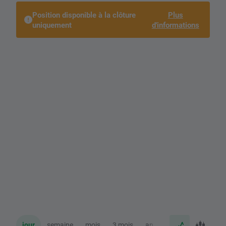
Position disponible à la clôture
Plus
uniquement
d'informations
jour
semaine
mois
3 mois
an