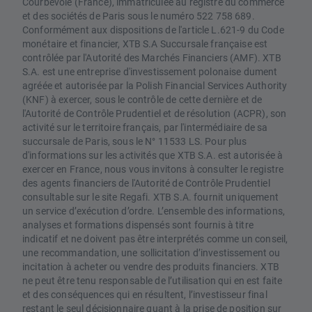
Courbevoie (France), immatriculée au registre du commerce
et des sociétés de Paris sous le numéro 522 758 689.
Conformément aux dispositions de l'article L.621-9 du Code
monétaire et financier, XTB S.A Succursale française est
contrôlée par l'Autorité des Marchés Financiers (AMF). XTB
S.A. est une entreprise d'investissement polonaise dument
agréée et autorisée par la Polish Financial Services Authority
(KNF) à exercer, sous le contrôle de cette dernière et de
l'Autorité de Contrôle Prudentiel et de résolution (ACPR), son
activité sur le territoire français, par l'intermédiaire de sa
succursale de Paris, sous le N° 11533 LS. Pour plus
d'informations sur les activités que XTB S.A. est autorisée à
exercer en France, nous vous invitons à consulter le registre
des agents financiers de l'Autorité de Contrôle Prudentiel
consultable sur le site Regafi. XTB S.A. fournit uniquement
un service d’exécution d’ordre. L’ensemble des informations,
analyses et formations dispensés sont fournis à titre
indicatif et ne doivent pas être interprétés comme un conseil,
une recommandation, une sollicitation d’investissement ou
incitation à acheter ou vendre des produits financiers. XTB
ne peut être tenu responsable de l’utilisation qui en est faite
et des conséquences qui en résultent, l’investisseur final
restant le seul décisionnaire quant à la prise de position sur