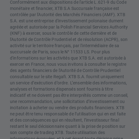
Conformément aux dispositions de l'article L.621-9 du Code
monétaire et financier, XTB S.A Succursale française est
contrôlée par l'Autorité des Marchés Financiers (AMF). XTB
S.A. est une entreprise d'investissement polonaise dument
agréée et autorisée par la Polish Financial Services Authority
(KNF) à exercer, sous le contrôle de cette dernière et de
l'Autorité de Contrôle Prudentiel et de résolution (ACPR), son
activité sur le territoire français, par l'intermédiaire de sa
succursale de Paris, sous le N° 11533 LS. Pour plus
d'informations sur les activités que XTB S.A. est autorisée à
exercer en France, nous vous invitons à consulter le registre
des agents financiers de l'Autorité de Contrôle Prudentiel
consultable sur le site Regafi. XTB S.A. fournit uniquement
un service d’exécution d’ordre. L’ensemble des informations,
analyses et formations dispensés sont fournis à titre
indicatif et ne doivent pas être interprétés comme un conseil,
une recommandation, une sollicitation d’investissement ou
incitation à acheter ou vendre des produits financiers. XTB
ne peut être tenu responsable de l’utilisation qui en est faite
et des conséquences qui en résultent, l’investisseur final
restant le seul décisionnaire quant à la prise de position sur
son compte de trading XTB. Toute utilisation des
informations évoquées, et à cet égard toute décision prise