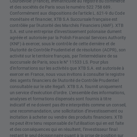
Courbevoie (France), immatriculée au registre du commerce
et des sociétés de Paris sous le numéro 522 758 689.
Conformément aux dispositions de l'article L.621-9 du Code
monétaire et financier, XTB S.A Succursale française est
contrôlée par l'Autorité des Marchés Financiers (AMF). XTB
S.A. est une entreprise d'investissement polonaise dument
agréée et autorisée par la Polish Financial Services Authority
(KNF) à exercer, sous le contrôle de cette dernière et de
l'Autorité de Contrôle Prudentiel et de résolution (ACPR), son
activité sur le territoire français, par l'intermédiaire de sa
succursale de Paris, sous le N° 11533 LS. Pour plus
d'informations sur les activités que XTB S.A. est autorisée à
exercer en France, nous vous invitons à consulter le registre
des agents financiers de l'Autorité de Contrôle Prudentiel
consultable sur le site Regafi. XTB S.A. fournit uniquement
un service d’exécution d’ordre. L’ensemble des informations,
analyses et formations dispensés sont fournis à titre
indicatif et ne doivent pas être interprétés comme un conseil,
une recommandation, une sollicitation d’investissement ou
incitation à acheter ou vendre des produits financiers. XTB
ne peut être tenu responsable de l’utilisation qui en est faite
et des conséquences qui en résultent, l’investisseur final
restant le seul décisionnaire quant à la prise de position sur