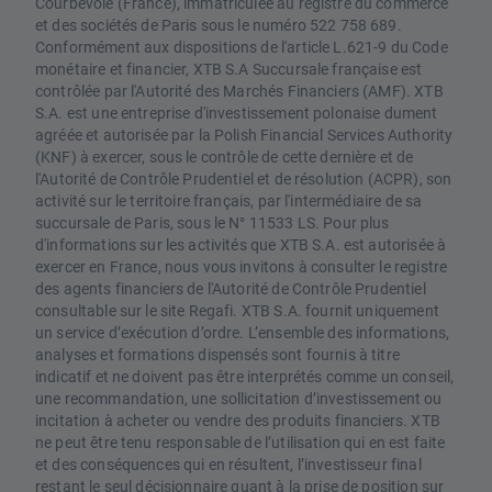
Courbevoie (France), immatriculée au registre du commerce
et des sociétés de Paris sous le numéro 522 758 689.
Conformément aux dispositions de l'article L.621-9 du Code
monétaire et financier, XTB S.A Succursale française est
contrôlée par l'Autorité des Marchés Financiers (AMF). XTB
S.A. est une entreprise d'investissement polonaise dument
agréée et autorisée par la Polish Financial Services Authority
(KNF) à exercer, sous le contrôle de cette dernière et de
l'Autorité de Contrôle Prudentiel et de résolution (ACPR), son
activité sur le territoire français, par l'intermédiaire de sa
succursale de Paris, sous le N° 11533 LS. Pour plus
d'informations sur les activités que XTB S.A. est autorisée à
exercer en France, nous vous invitons à consulter le registre
des agents financiers de l'Autorité de Contrôle Prudentiel
consultable sur le site Regafi. XTB S.A. fournit uniquement
un service d’exécution d’ordre. L’ensemble des informations,
analyses et formations dispensés sont fournis à titre
indicatif et ne doivent pas être interprétés comme un conseil,
une recommandation, une sollicitation d’investissement ou
incitation à acheter ou vendre des produits financiers. XTB
ne peut être tenu responsable de l’utilisation qui en est faite
et des conséquences qui en résultent, l’investisseur final
restant le seul décisionnaire quant à la prise de position sur