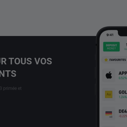
UR TOUS VOS
ENTS
B primée et