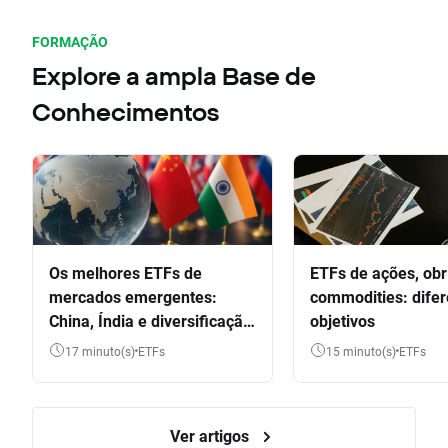
FORMAÇÃO
Explore a ampla Base de
Conhecimentos
Os melhores ETFs de
ETFs de ações, obr
mercados emergentes:
commodities: dife
China, Índia e diversificação
objetivos
global
17 minuto(s)
ETFs
15 minuto(s)
ETFs
Ver artigos