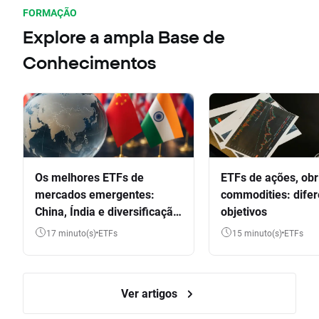
FORMAÇÃO
Explore a ampla Base de
Conhecimentos
Os melhores ETFs de
ETFs de ações, obr
mercados emergentes:
commodities: dife
China, Índia e diversificação
objetivos
global
17 minuto(s)
ETFs
15 minuto(s)
ETFs
Ver artigos