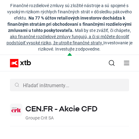
Finančné rozdielové zmluvy sú zložité nástroje a sú spojené s
vysokým rizikom rýchlych finančných strát v dôsledku pákového
efektu.
Na 77 % účtov retailových investorov dochádza k
finančným stratám pri obchodovaní s finančnými rozdielovými
zmluvami u tohto poskytovateľa.
Mali by ste zvážiť, či chápete,
ako finančné rozdielové zmluvy fungujú, a či si môžete dovoliť
podstúpiť vysoké riziko, že utrpíte finančné straty.
Investovanie je
rizikové. Investujte zodpovedne.
CEN.FR - Akcie CFD
Groupe Crit SA