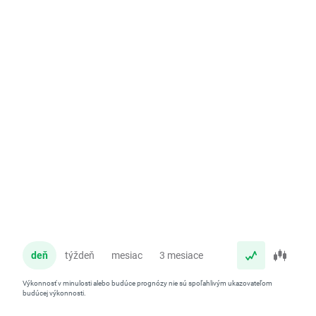
deň
týždeň
mesiac
3 mesiace
rok
Výkonnosť v minulosti alebo budúce prognózy nie sú spoľahlivým ukazovateľom
budúcej výkonnosti.