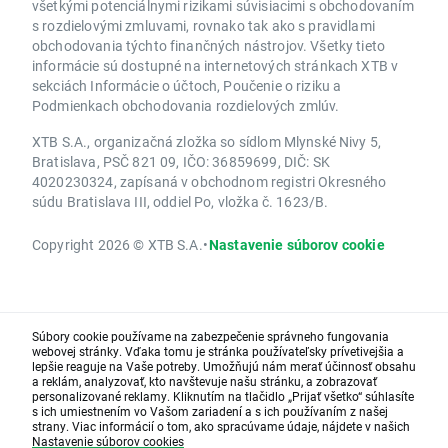
všetkými potenciálnymi rizikami súvisiacimi s obchodovaním
s rozdielovými zmluvami, rovnako tak ako s pravidlami
obchodovania týchto finančných nástrojov. Všetky tieto
informácie sú dostupné na internetových stránkach XTB v
sekciách Informácie o účtoch, Poučenie o riziku a
Podmienkach obchodovania rozdielových zmlúv.
XTB S.A., organizačná zložka so sídlom Mlynské Nivy 5,
Bratislava, PSČ 821 09, IČO: 36859699, DIČ: SK
4020230324, zapísaná v obchodnom registri Okresného
súdu Bratislava III, oddiel Po, vložka č. 1623/B.
Copyright 2026 © XTB S.A.
•
Nastavenie súborov cookie
Súbory cookie používame na zabezpečenie správneho fungovania
webovej stránky. Vďaka tomu je stránka používateľsky prívetivejšia a
lepšie reaguje na Vaše potreby. Umožňujú nám merať účinnosť obsahu
a reklám, analyzovať, kto navštevuje našu stránku, a zobrazovať
personalizované reklamy. Kliknutím na tlačidlo „Prijať všetko“ súhlasíte
s ich umiestnením vo Vašom zariadení a s ich používaním z našej
strany. Viac informácií o tom, ako spracúvame údaje, nájdete v našich
Nastavenie súborov cookies