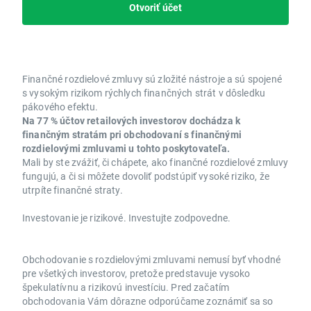
Otvoriť účet
Finančné rozdielové zmluvy sú zložité nástroje a sú spojené
s vysokým rizikom rýchlych finančných strát v dôsledku
pákového efektu.
Na 77 % účtov retailových investorov dochádza k
finančným stratám pri obchodovaní s finančnými
rozdielovými zmluvami u tohto poskytovateľa.
Mali by ste zvážiť, či chápete, ako finančné rozdielové zmluvy
fungujú, a či si môžete dovoliť podstúpiť vysoké riziko, že
utrpíte finančné straty.
Investovanie je rizikové. Investujte zodpovedne.
Obchodovanie s rozdielovými zmluvami nemusí byť vhodné
pre všetkých investorov, pretože predstavuje vysoko
špekulatívnu a rizikovú investíciu. Pred začatím
obchodovania Vám dôrazne odporúčame zoznámiť sa so