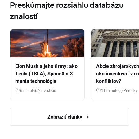
Preskúmajte rozsiahlu databázu
znalostí
Elon Musk a jeho firmy: ako
Akcie zbrojárskych 
Tesla (TSLA), SpaceX a X
ako investovať v č
menia technológie
konfliktov?
6 minute(s)
Investície
11 minute(s)
Príručky
Zobraziť články