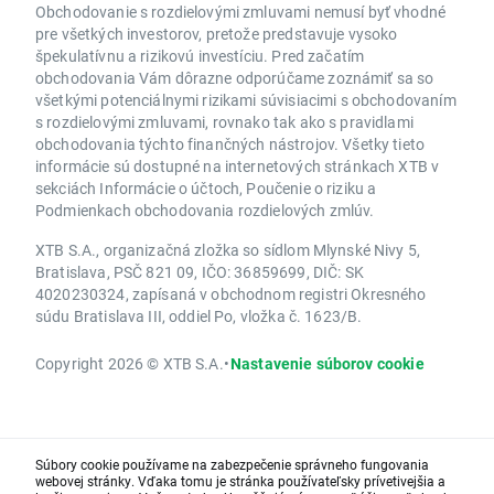
Obchodovanie s rozdielovými zmluvami nemusí byť vhodné
pre všetkých investorov, pretože predstavuje vysoko
špekulatívnu a rizikovú investíciu. Pred začatím
obchodovania Vám dôrazne odporúčame zoznámiť sa so
všetkými potenciálnymi rizikami súvisiacimi s obchodovaním
s rozdielovými zmluvami, rovnako tak ako s pravidlami
obchodovania týchto finančných nástrojov. Všetky tieto
informácie sú dostupné na internetových stránkach XTB v
sekciách Informácie o účtoch, Poučenie o riziku a
Podmienkach obchodovania rozdielových zmlúv.
XTB S.A., organizačná zložka so sídlom Mlynské Nivy 5,
Bratislava, PSČ 821 09, IČO: 36859699, DIČ: SK
4020230324, zapísaná v obchodnom registri Okresného
súdu Bratislava III, oddiel Po, vložka č. 1623/B.
Copyright 2026 © XTB S.A.
•
Nastavenie súborov cookie
Súbory cookie používame na zabezpečenie správneho fungovania
webovej stránky. Vďaka tomu je stránka používateľsky prívetivejšia a