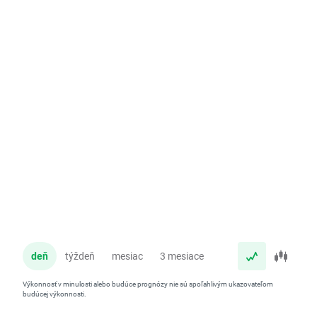
deň
týždeň
mesiac
3 mesiace
rok
Výkonnosť v minulosti alebo budúce prognózy nie sú spoľahlivým ukazovateľom
budúcej výkonnosti.