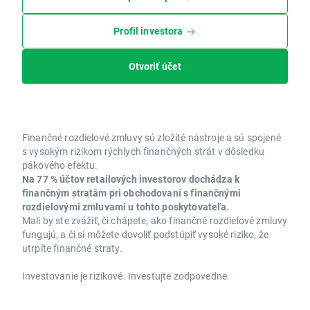
Profil investora
Otvoriť účet
Finančné rozdielové zmluvy sú zložité nástroje a sú spojené
s vysokým rizikom rýchlych finančných strát v dôsledku
pákového efektu.
Na 77 % účtov retailových investorov dochádza k
finančným stratám pri obchodovaní s finančnými
rozdielovými zmluvami u tohto poskytovateľa.
Mali by ste zvážiť, či chápete, ako finančné rozdielové zmluvy
fungujú, a či si môžete dovoliť podstúpiť vysoké riziko, že
utrpíte finančné straty.
Investovanie je rizikové. Investujte zodpovedne.