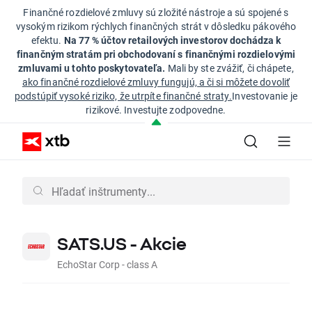
Finančné rozdielové zmluvy sú zložité nástroje a sú spojené s
vysokým rizikom rýchlych finančných strát v dôsledku pákového
efektu.
Na 77 % účtov retailových investorov dochádza k
finančným stratám pri obchodovaní s finančnými rozdielovými
zmluvami u tohto poskytovateľa.
Mali by ste zvážiť, či chápete,
ako finančné rozdielové zmluvy fungujú, a či si môžete dovoliť
podstúpiť vysoké riziko, že utrpíte finančné straty.
Investovanie je
rizikové. Investujte zodpovedne.
SATS.US - Akcie
EchoStar Corp - class A