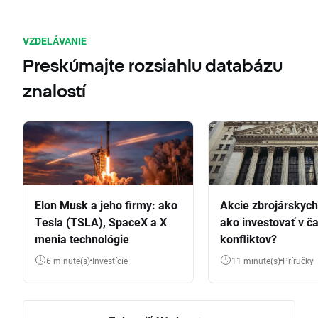
VZDELÁVANIE
Preskúmajte rozsiahlu databázu
znalostí
Elon Musk a jeho firmy: ako
Akcie zbrojárskych 
Tesla (TSLA), SpaceX a X
ako investovať v č
menia technológie
konfliktov?
6 minute(s)
Investície
11 minute(s)
Príručky