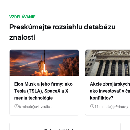
VZDELÁVANIE
Preskúmajte rozsiahlu databázu
znalostí
Elon Musk a jeho firmy: ako
Akcie zbrojárskych 
Tesla (TSLA), SpaceX a X
ako investovať v č
menia technológie
konfliktov?
6 minute(s)
Investície
11 minute(s)
Príručky