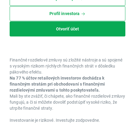
Profil investora
Otvoriť účet
Finančné rozdielové zmluvy sú zložité nástroje a sú spojené
s vysokým rizikom rýchlych finančných strát v dôsledku
pákového efektu.
Na 77 % účtov retailových investorov dochádza k
finančným stratám pri obchodovaní s finančnými
rozdielovými zmluvami u tohto poskytovateľa.
Mali by ste zvážiť, či chápete, ako finančné rozdielové zmluvy
fungujú, a či si môžete dovoliť podstúpiť vysoké riziko, že
utrpíte finančné straty.
Investovanie je rizikové. Investujte zodpovedne.