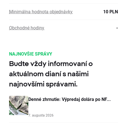
Minimálna hodnota objednávky
10 PLN
Obchodné hodiny
-
NAJNOVŠIE SPRÁVY
Budte vždy informovaní o
aktuálnom dianí s našimi
najnovšími správami.
Denné zhrnutie: Výpredaj dolára po NF...
7. augusta 2026