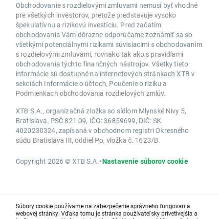
Obchodovanie s rozdielovými zmluvami nemusí byť vhodné
pre všetkých investorov, pretože predstavuje vysoko
špekulatívnu a rizikovú investíciu. Pred začatím
obchodovania Vám dôrazne odporúčame zoznámiť sa so
všetkými potenciálnymi rizikami súvisiacimi s obchodovaním
s rozdielovými zmluvami, rovnako tak ako s pravidlami
obchodovania týchto finančných nástrojov. Všetky tieto
informácie sú dostupné na internetových stránkach XTB v
sekciách Informácie o účtoch, Poučenie o riziku a
Podmienkach obchodovania rozdielových zmlúv.
XTB S.A., organizačná zložka so sídlom Mlynské Nivy 5,
Bratislava, PSČ 821 09, IČO: 36859699, DIČ: SK
4020230324, zapísaná v obchodnom registri Okresného
súdu Bratislava III, oddiel Po, vložka č. 1623/B.
Copyright 2026 © XTB S.A.
•
Nastavenie súborov cookie
Súbory cookie používame na zabezpečenie správneho fungovania
webovej stránky. Vďaka tomu je stránka používateľsky prívetivejšia a