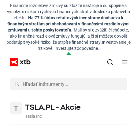
Finančné rozdielové zmluvy sú zložité nástroje a sú spojené s
vysokým rizikom rýchlych finančných strát v dôsledku pákového
efektu.
Na 77 % účtov retailových investorov dochádza k
finančným stratám pri obchodovaní s finančnými rozdielovými
zmluvami u tohto poskytovateľa.
Mali by ste zvážiť, či chápete,
ako finančné rozdielové zmluvy fungujú, a či si môžete dovoliť
podstúpiť vysoké riziko, že utrpíte finančné straty.
Investovanie je
rizikové. Investujte zodpovedne.
TSLA.PL - Akcie
Tesla Inc