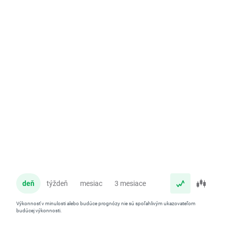
deň
týždeň
mesiac
3 mesiace
rok
Výkonnosť v minulosti alebo budúce prognózy nie sú spoľahlivým ukazovateľom
budúcej výkonnosti.