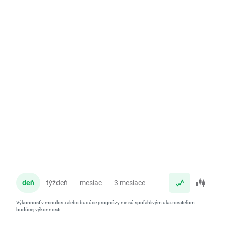
deň
týždeň
mesiac
3 mesiace
rok
Výkonnosť v minulosti alebo budúce prognózy nie sú spoľahlivým ukazovateľom
budúcej výkonnosti.