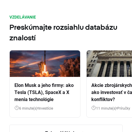
VZDELÁVANIE
Preskúmajte rozsiahlu databázu
znalostí
Elon Musk a jeho firmy: ako
Akcie zbrojárskych 
Tesla (TSLA), SpaceX a X
ako investovať v č
menia technológie
konfliktov?
6 minute(s)
Investície
11 minute(s)
Príručky