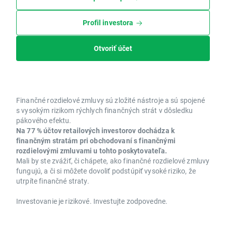
Profil investora
Otvoriť účet
Finančné rozdielové zmluvy sú zložité nástroje a sú spojené
s vysokým rizikom rýchlych finančných strát v dôsledku
pákového efektu.
Na 77 % účtov retailových investorov dochádza k
finančným stratám pri obchodovaní s finančnými
rozdielovými zmluvami u tohto poskytovateľa.
Mali by ste zvážiť, či chápete, ako finančné rozdielové zmluvy
fungujú, a či si môžete dovoliť podstúpiť vysoké riziko, že
utrpíte finančné straty.
Investovanie je rizikové. Investujte zodpovedne.