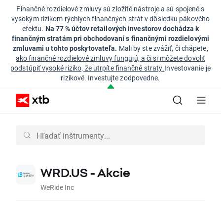
Finančné rozdielové zmluvy sú zložité nástroje a sú spojené s
vysokým rizikom rýchlych finančných strát v dôsledku pákového
efektu.
Na 77 % účtov retailových investorov dochádza k
finančným stratám pri obchodovaní s finančnými rozdielovými
zmluvami u tohto poskytovateľa.
Mali by ste zvážiť, či chápete,
ako finančné rozdielové zmluvy fungujú, a či si môžete dovoliť
podstúpiť vysoké riziko, že utrpíte finančné straty.
Investovanie je
rizikové. Investujte zodpovedne.
WRD.US - Akcie
WeRide Inc