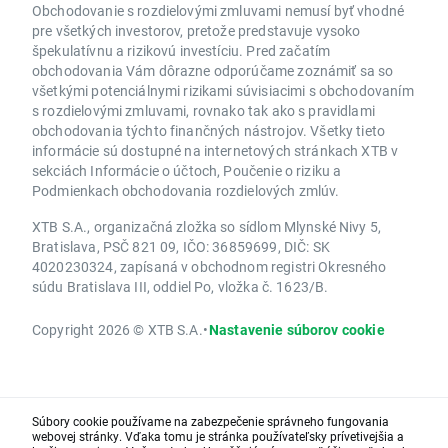
Obchodovanie s rozdielovými zmluvami nemusí byť vhodné
pre všetkých investorov, pretože predstavuje vysoko
špekulatívnu a rizikovú investíciu. Pred začatím
obchodovania Vám dôrazne odporúčame zoznámiť sa so
všetkými potenciálnymi rizikami súvisiacimi s obchodovaním
s rozdielovými zmluvami, rovnako tak ako s pravidlami
obchodovania týchto finančných nástrojov. Všetky tieto
informácie sú dostupné na internetových stránkach XTB v
sekciách Informácie o účtoch, Poučenie o riziku a
Podmienkach obchodovania rozdielových zmlúv.
XTB S.A., organizačná zložka so sídlom Mlynské Nivy 5,
Bratislava, PSČ 821 09, IČO: 36859699, DIČ: SK
4020230324, zapísaná v obchodnom registri Okresného
súdu Bratislava III, oddiel Po, vložka č. 1623/B.
Copyright 2026 © XTB S.A.
•
Nastavenie súborov cookie
Súbory cookie používame na zabezpečenie správneho fungovania
webovej stránky. Vďaka tomu je stránka používateľsky prívetivejšia a