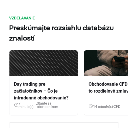
VZDELÁVANIE
Preskúmajte rozsiahlu databázu
znalostí
Day trading pre
Obchodovanie CFD 
začiatočníkov – Čo je
to rozdielové zmlu
intradenné obchodovanie?
7
Staňte sa
14 minute(s)
CFD
minute(s)
obchodníkom