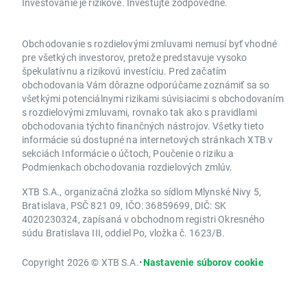
Investovanie je rizikové. Investujte zodpovedne.
Obchodovanie s rozdielovými zmluvami nemusí byť vhodné
pre všetkých investorov, pretože predstavuje vysoko
špekulatívnu a rizikovú investíciu. Pred začatím
obchodovania Vám dôrazne odporúčame zoznámiť sa so
všetkými potenciálnymi rizikami súvisiacimi s obchodovaním
s rozdielovými zmluvami, rovnako tak ako s pravidlami
obchodovania týchto finančných nástrojov. Všetky tieto
informácie sú dostupné na internetových stránkach XTB v
sekciách Informácie o účtoch, Poučenie o riziku a
Podmienkach obchodovania rozdielových zmlúv.
XTB S.A., organizačná zložka so sídlom Mlynské Nivy 5,
Bratislava, PSČ 821 09, IČO: 36859699, DIČ: SK
4020230324, zapísaná v obchodnom registri Okresného
súdu Bratislava III, oddiel Po, vložka č. 1623/B.
Copyright 2026 © XTB S.A.
•
Nastavenie súborov cookie