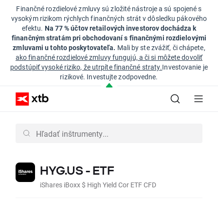
Finančné rozdielové zmluvy sú zložité nástroje a sú spojené s
vysokým rizikom rýchlych finančných strát v dôsledku pákového
efektu.
Na 77 % účtov retailových investorov dochádza k
finančným stratám pri obchodovaní s finančnými rozdielovými
zmluvami u tohto poskytovateľa.
Mali by ste zvážiť, či chápete,
ako finančné rozdielové zmluvy fungujú, a či si môžete dovoliť
podstúpiť vysoké riziko, že utrpíte finančné straty.
Investovanie je
rizikové. Investujte zodpovedne.
HYG.US - ETF
iShares iBoxx $ High Yield Cor ETF CFD