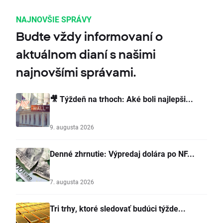
NAJNOVŠIE SPRÁVY
Budte vždy informovaní o
aktuálnom dianí s našimi
najnovšími správami.
🎥 Týždeň na trhoch: Aké boli najlepši...
9. augusta 2026
Denné zhrnutie: Výpredaj dolára po NF...
7. augusta 2026
Tri trhy, ktoré sledovať budúci týžde...