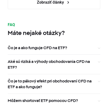
Zobraziť články
FAQ
Máte nejaké otázky?
Čo je a ako funguje CFD na ETF?
Aké sú riziká a výhody obchodovania CFD na
ETF?
Čo je to pákový efekt pri obchodovaní CFD na
ETF a ako funguje?
Môžem shortovať ETF pomocou CFD?