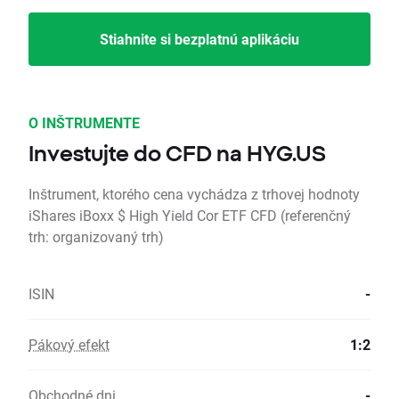
Stiahnite si bezplatnú aplikáciu
O INŠTRUMENTE
Investujte do CFD na HYG.US
Inštrument, ktorého cena vychádza z trhovej hodnoty
iShares iBoxx $ High Yield Cor ETF CFD (referenčný
trh: organizovaný trh)
ISIN
-
Pákový efekt
1:2
Obchodné dni
-