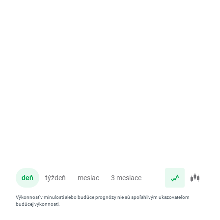
deň
týždeň
mesiac
3 mesiace
rok
Výkonnosť v minulosti alebo budúce prognózy nie sú spoľahlivým ukazovateľom
budúcej výkonnosti.