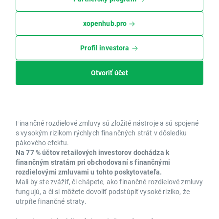
xopenhub.pro
Profil investora
Otvoriť účet
Finančné rozdielové zmluvy sú zložité nástroje a sú spojené
s vysokým rizikom rýchlych finančných strát v dôsledku
pákového efektu.
Na 77 % účtov retailových investorov dochádza k
finančným stratám pri obchodovaní s finančnými
rozdielovými zmluvami u tohto poskytovateľa.
Mali by ste zvážiť, či chápete, ako finančné rozdielové zmluvy
fungujú, a či si môžete dovoliť podstúpiť vysoké riziko, že
utrpíte finančné straty.